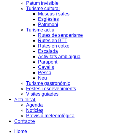
Patum invisible
Turisme cultural
Museus i sales
Esglésies
Patrimoni
Turisme actiu
Rutes de senderisme
Rutes en BTT
Rutes en cotxe
Escalada
Activitats amb aigua
Parapent
Cavalls
Pesca
Neu
Turisme gastronòmic
Festes i esdeveniments
Visites guiades
Actualitat
Agenda
Notícies
Previsió meteorològica
Contacte
Home