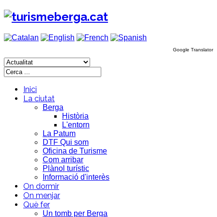
Google Translator
Inici
La ciutat
Berga
Història
L'entorn
La Patum
DTF Qui som
Oficina de Turisme
Com arribar
Plànol turístic
Informació d'interès
On dormir
On menjar
Què fer
Un tomb per Berga