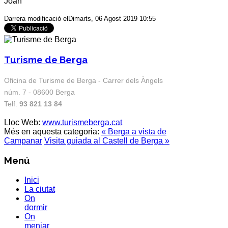
Joan
Darrera modificació elDimarts, 06 Agost 2019 10:55
Turisme de Berga
Oficina de Turisme de Berga - Carrer dels Àngels
núm. 7 - 08600 Berga
Telf.
93 821 13 84
Lloc Web:
www.turismeberga.cat
Més en aquesta categoria:
« Berga a vista de
Campanar
Visita guiada al Castell de Berga »
Menú
Inici
La ciutat
On
dormir
On
menjar