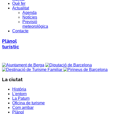
Què fer
Actualitat
Agenda
Notícies
Previsió
meteorològica
Contacte
Plànol
turístic
La ciutat
Història
L'entorn
La Patum
Oficina de turisme
Com arribar
Plànol