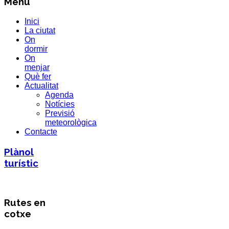
Menú
Inici
La ciutat
On
dormir
On
menjar
Què fer
Actualitat
Agenda
Notícies
Previsió
meteorològica
Contacte
Plànol
turístic
Rutes en
cotxe