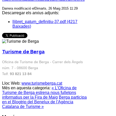
Darrera modificació elDimarts, 26 Maig 2015 11:29
Descarregar els arxius adjunts:
llibret_patum_definitiu-37.pdf
(4217
Baixades)
Turisme de Berga
Oficina de Turisme de Berga - Carrer dels Àngels
núm. 7 - 08600 Berga
Telf.
93 821 13 84
Lloc Web:
www.turismeberga.cat
Més en aquesta categoria:
« L’Oficina de
Turisme de Berga estrena nous fulletons
informatius per la Fira de Maig
Berga participa
en el Blogtrip del Benelux de l'Agència
Catalana de Turisme »