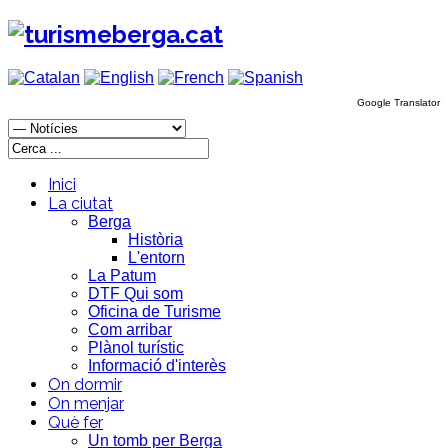
Google Translator
Inici
La ciutat
Berga
Història
L'entorn
La Patum
DTF Qui som
Oficina de Turisme
Com arribar
Plànol turístic
Informació d'interès
On dormir
On menjar
Què fer
Un tomb per Berga