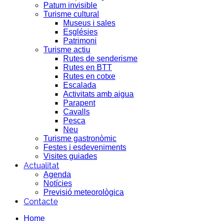
Patum invisible
Turisme cultural
Museus i sales
Esglésies
Patrimoni
Turisme actiu
Rutes de senderisme
Rutes en BTT
Rutes en cotxe
Escalada
Activitats amb aigua
Parapent
Cavalls
Pesca
Neu
Turisme gastronòmic
Festes i esdeveniments
Visites guiades
Actualitat
Agenda
Notícies
Previsió meteorològica
Contacte
Home