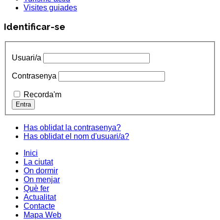
Visites guiades
Identificar-se
Usuari/a
Contrasenya
Recorda'm
Has oblidat la contrasenya?
Has oblidat el nom d'usuari/a?
Inici
La ciutat
On dormir
On menjar
Què fer
Actualitat
Contacte
Mapa Web