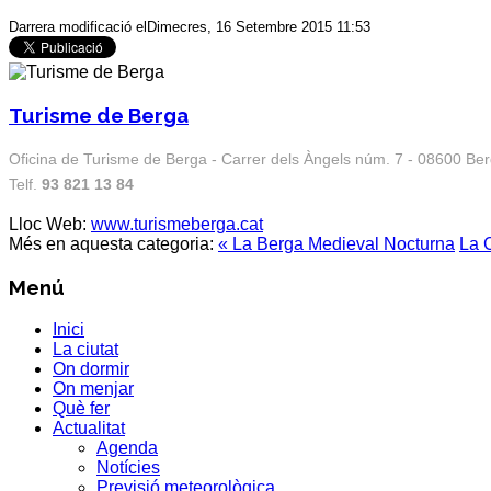
Darrera modificació elDimecres, 16 Setembre 2015 11:53
Turisme de Berga
Oficina de Turisme de Berga - Carrer dels Àngels núm. 7 - 08600 Be
Telf.
93 821 13 84
Lloc Web:
www.turismeberga.cat
Més en aquesta categoria:
« La Berga Medieval Nocturna
La C
Menú
Inici
La ciutat
On dormir
On menjar
Què fer
Actualitat
Agenda
Notícies
Previsió meteorològica