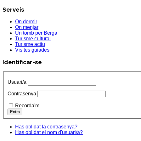
Serveis
On dormir
On menjar
Un tomb per Berga
Turisme cultural
Turisme actiu
Visites guiades
Identificar-se
Usuari/a
Contrasenya
Recorda'm
Has oblidat la contrasenya?
Has oblidat el nom d'usuari/a?