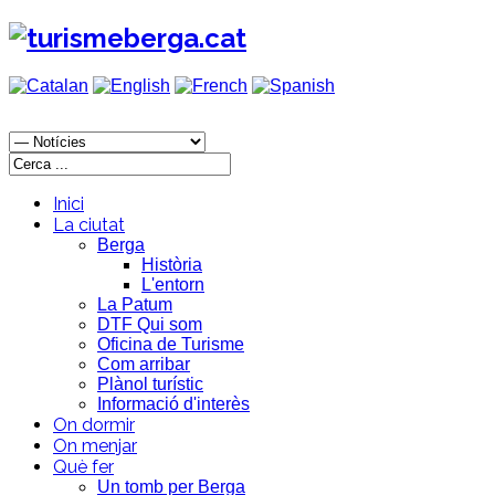
Inici
La ciutat
Berga
Història
L'entorn
La Patum
DTF Qui som
Oficina de Turisme
Com arribar
Plànol turístic
Informació d'interès
On dormir
On menjar
Què fer
Un tomb per Berga