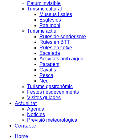
Patum invisible
Turisme cultural
Museus i sales
Esglésies
Patrimoni
Turisme actiu
Rutes de senderisme
Rutes en BTT
Rutes en cotxe
Escalada
Activitats amb aigua
Parapent
Cavalls
Pesca
Neu
Turisme gastronòmic
Festes i esdeveniments
Visites guiades
Actualitat
Agenda
Notícies
Previsió meteorològica
Contacte
Home