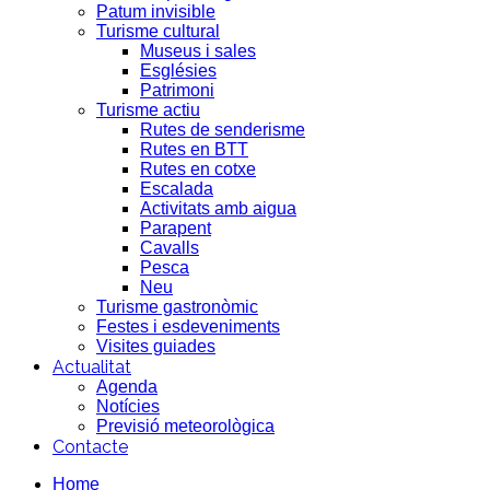
Patum invisible
Turisme cultural
Museus i sales
Esglésies
Patrimoni
Turisme actiu
Rutes de senderisme
Rutes en BTT
Rutes en cotxe
Escalada
Activitats amb aigua
Parapent
Cavalls
Pesca
Neu
Turisme gastronòmic
Festes i esdeveniments
Visites guiades
Actualitat
Agenda
Notícies
Previsió meteorològica
Contacte
Home