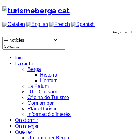
Google Translator
Inici
La ciutat
Berga
Història
L'entorn
La Patum
DTF Qui som
Oficina de Turisme
Com arribar
Plànol turístic
Informació d'interès
On dormir
On menjar
Què fer
Un tomb per Berga