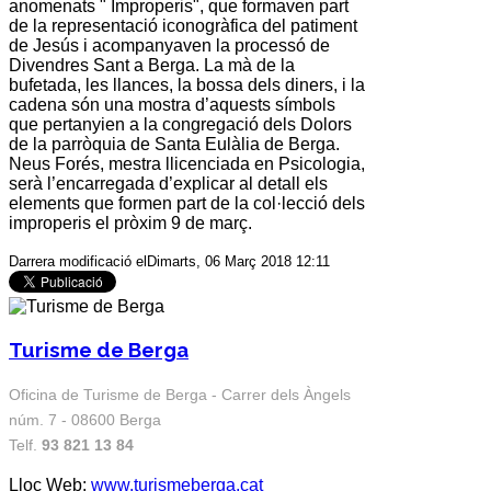
anomenats " Improperis", que formaven part
de la representació iconogràfica del patiment
de Jesús i acompanyaven la processó de
Divendres Sant a Berga. La mà de la
bufetada, les llances, la bossa dels diners, i la
cadena són una mostra d’aquests símbols
que pertanyien a la congregació dels Dolors
de la parròquia de Santa Eulàlia de Berga.
Neus Forés, mestra llicenciada en Psicologia,
serà l’encarregada d’explicar al detall els
elements que formen part de la col·lecció dels
improperis el pròxim 9 de març.
Darrera modificació elDimarts, 06 Març 2018 12:11
Turisme de Berga
Oficina de Turisme de Berga - Carrer dels Àngels
núm. 7 - 08600 Berga
Telf.
93 821 13 84
Lloc Web:
www.turismeberga.cat