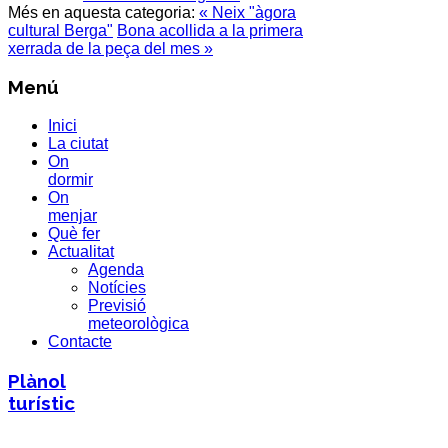
Més en aquesta categoria:
« Neix "àgora
cultural Berga"
Bona acollida a la primera
xerrada de la peça del mes »
Menú
Inici
La ciutat
On
dormir
On
menjar
Què fer
Actualitat
Agenda
Notícies
Previsió
meteorològica
Contacte
Plànol
turístic