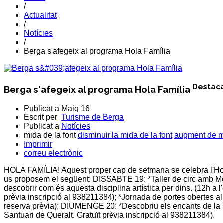
/
Actualitat
/
Notícies
/
Berga s'afegeix al programa Hola Família
Destac
Berga s'afegeix al programa Hola Família
Publicat a
Maig 16
Escrit per
Turisme de Berga
Publicat a
Notícies
mida de la font
disminuir la mida de la font
augment de mi
Imprimir
correu electrònic
HOLA FAMÍLIA! Aquest proper cap de setmana se celebra l'Hol
us proposem el següent: DISSABTE 19: *Taller de circ amb Mo
descobrir com és aquesta disciplina artística per dins. (12h a l'
prèvia inscripció al 938211384); *Jornada de portes obertes 
reserva prèvia); DIUMENGE 20: *Descobriu els encants de la se
Santuari de Queralt. Gratuït prèvia inscripció al 938211384).