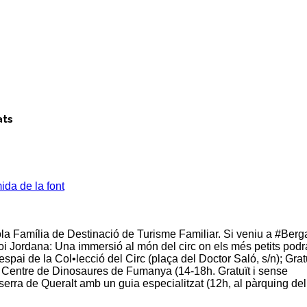
ats
da de la font
a Família de Destinació de Turisme Familiar. Si veniu a #Berg
i Jordana: Una immersió al món del circ on els més petits pod
espai de la Col•lecció del Circ (plaça del Doctor Saló, s/n); Grat
al Centre de Dinosaures de Fumanya (14-18h. Gratuït i sense
rra de Queralt amb un guia especialitzat (12h, al pàrquing del