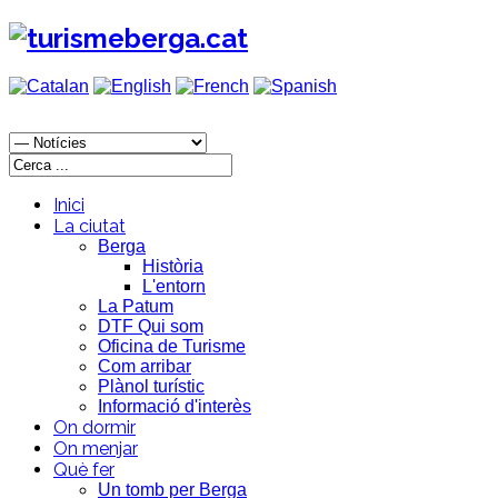
Inici
La ciutat
Berga
Història
L'entorn
La Patum
DTF Qui som
Oficina de Turisme
Com arribar
Plànol turístic
Informació d'interès
On dormir
On menjar
Què fer
Un tomb per Berga