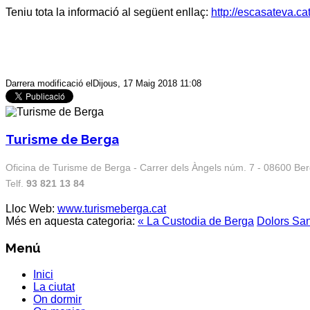
Teniu tota la informació al següent enllaç:
http://escasateva.c
Darrera modificació elDijous, 17 Maig 2018 11:08
Turisme de Berga
Oficina de Turisme de Berga - Carrer dels Àngels núm. 7 - 08600 Be
Telf.
93 821 13 84
Lloc Web:
www.turismeberga.cat
Més en aquesta categoria:
« La Custodia de Berga
Dolors Sant
Menú
Inici
La ciutat
On dormir