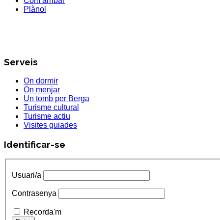
Com arribar
Plànol
Serveis
On dormir
On menjar
Un tomb per Berga
Turisme cultural
Turisme actiu
Visites guiades
Identificar-se
Usuari/a
Contrasenya
Recorda'm