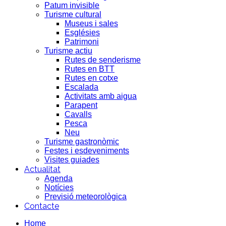
Patum invisible
Turisme cultural
Museus i sales
Esglésies
Patrimoni
Turisme actiu
Rutes de senderisme
Rutes en BTT
Rutes en cotxe
Escalada
Activitats amb aigua
Parapent
Cavalls
Pesca
Neu
Turisme gastronòmic
Festes i esdeveniments
Visites guiades
Actualitat
Agenda
Notícies
Previsió meteorològica
Contacte
Home