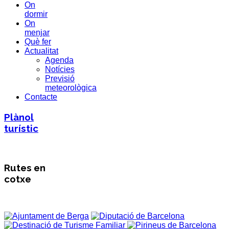
On
dormir
On
menjar
Què fer
Actualitat
Agenda
Notícies
Previsió
meteorològica
Contacte
Plànol
turístic
Rutes en
cotxe