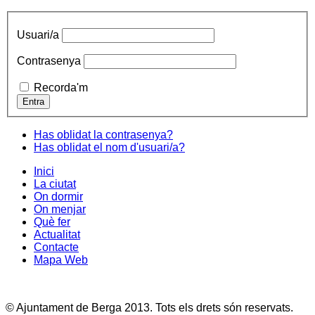
Usuari/a
Contrasenya
Recorda'm
Has oblidat la contrasenya?
Has oblidat el nom d'usuari/a?
Inici
La ciutat
On dormir
On menjar
Què fer
Actualitat
Contacte
Mapa Web
© Ajuntament de Berga 2013. Tots els drets són reservats.