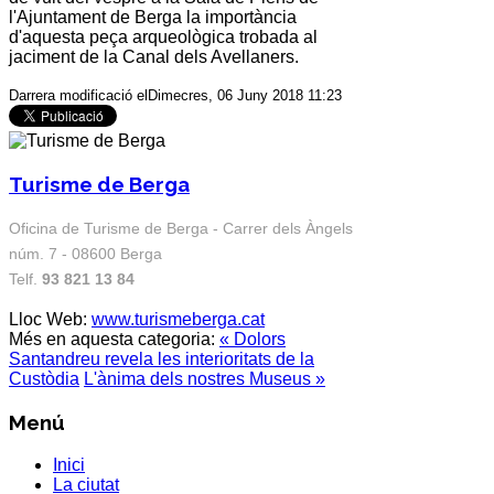
l'Ajuntament de Berga la importància
d'aquesta peça arqueològica trobada al
jaciment de la Canal dels Avellaners.
Darrera modificació elDimecres, 06 Juny 2018 11:23
Turisme de Berga
Oficina de Turisme de Berga - Carrer dels Àngels
núm. 7 - 08600 Berga
Telf.
93 821 13 84
Lloc Web:
www.turismeberga.cat
Més en aquesta categoria:
« Dolors
Santandreu revela les interioritats de la
Custòdia
L'ànima dels nostres Museus »
Menú
Inici
La ciutat