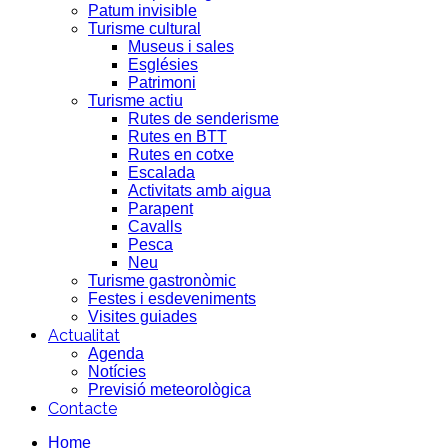
Patum invisible
Turisme cultural
Museus i sales
Esglésies
Patrimoni
Turisme actiu
Rutes de senderisme
Rutes en BTT
Rutes en cotxe
Escalada
Activitats amb aigua
Parapent
Cavalls
Pesca
Neu
Turisme gastronòmic
Festes i esdeveniments
Visites guiades
Actualitat
Agenda
Notícies
Previsió meteorològica
Contacte
Home