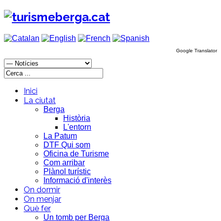
Google Translator
Inici
La ciutat
Berga
Història
L'entorn
La Patum
DTF Qui som
Oficina de Turisme
Com arribar
Plànol turístic
Informació d'interès
On dormir
On menjar
Què fer
Un tomb per Berga