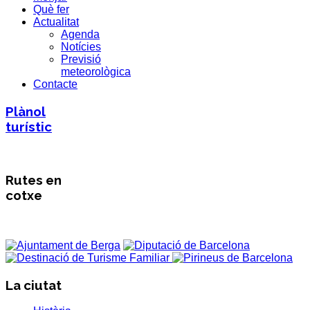
Què fer
Actualitat
Agenda
Notícies
Previsió
meteorològica
Contacte
Plànol
turístic
Rutes en
cotxe
La ciutat