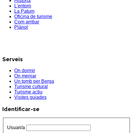
Història
L'entorn
La Patum
Oficina de turisme
Com arribar
Plànol
Serveis
On dormir
On menjar
Un tomb per Berga
Turisme cultural
Turisme actiu
Visites guiades
Identificar-se
Usuari/a