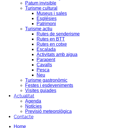
Patum invisible
Turisme cultural
Museus i sales
Esglésies
Patrimoni
Turisme actiu
Rutes de senderisme
Rutes en BTT
Rutes en cotxe
Escalada
Activitats amb aigua
Parapent
Cavalls
Pesca
Neu
Turisme gastronòmic
Festes i esdeveniments
Visites guiades
Actualitat
Agenda
Notícies
Previsió meteorològica
Contacte
Home