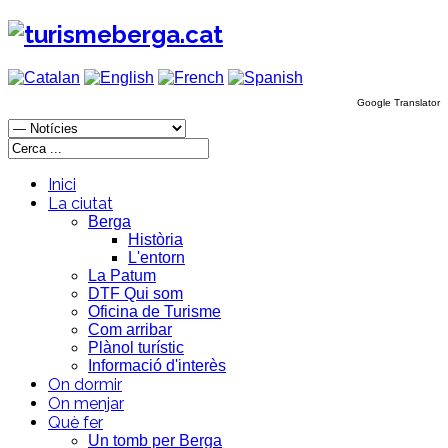
Google Translator
Inici
La ciutat
Berga
Història
L'entorn
La Patum
DTF Qui som
Oficina de Turisme
Com arribar
Plànol turístic
Informació d'interès
On dormir
On menjar
Què fer
Un tomb per Berga