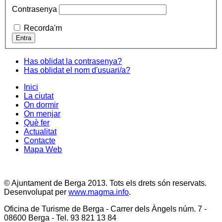
Contrasenya
Recorda'm
Has oblidat la contrasenya?
Has oblidat el nom d'usuari/a?
Inici
La ciutat
On dormir
On menjar
Què fer
Actualitat
Contacte
Mapa Web
© Ajuntament de Berga 2013. Tots els drets són reservats.
Desenvolupat per
www.magma.info
.
Oficina de Turisme de Berga - Carrer dels Àngels núm. 7 -
08600 Berga - Tel. 93 821 13 84