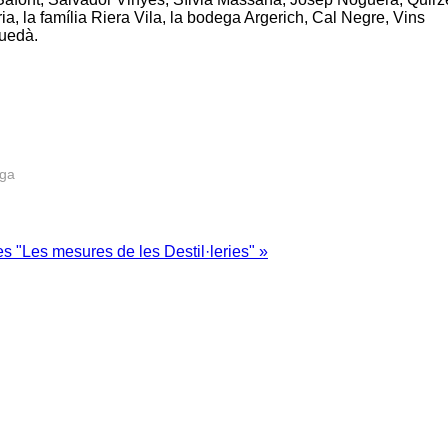
ria, la família Riera Vila, la bodega Argerich, Cal Negre, Vins
guedà.
rga
s "Les mesures de les Destil·leries" »