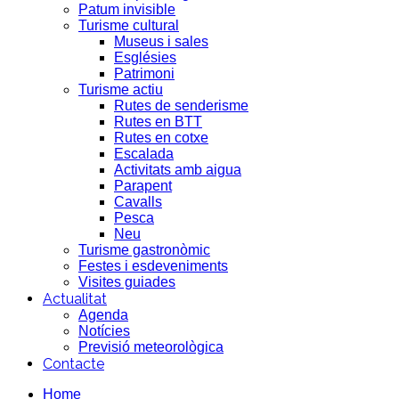
Patum invisible
Turisme cultural
Museus i sales
Esglésies
Patrimoni
Turisme actiu
Rutes de senderisme
Rutes en BTT
Rutes en cotxe
Escalada
Activitats amb aigua
Parapent
Cavalls
Pesca
Neu
Turisme gastronòmic
Festes i esdeveniments
Visites guiades
Actualitat
Agenda
Notícies
Previsió meteorològica
Contacte
Home