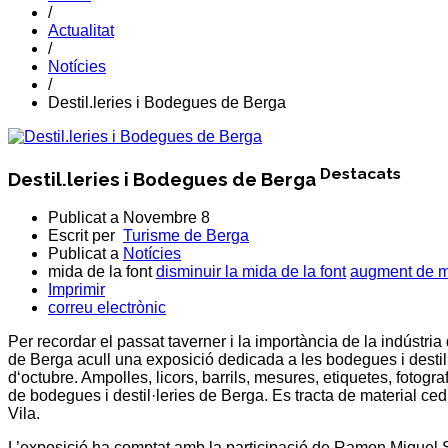
/
Actualitat
/
Notícies
/
Destil.leries i Bodegues de Berga
Destacats
Destil.leries i Bodegues de Berga
Publicat a
Novembre 8
Escrit per
Turisme de Berga
Publicat a
Notícies
mida de la font
disminuir la mida de la font
augment de mi
Imprimir
correu electrònic
Per recordar el passat taverner i la importància de la indústri
de Berga acull una exposició dedicada a les bodegues i destil·le
d‘octubre. Ampolles, licors, barrils, mesures, etiquetes, fotogr
de bodegues i destil·leries de Berga. Es tracta de material cedit
Vila.
L’exposició ha comptat amb la participació de Ramon Miquel 