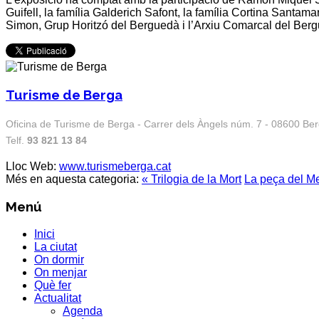
Guifell, la família Galderich Safont, la família Cortina Santama
Simon, Grup Horitzó del Berguedà i l’Arxiu Comarcal del Ber
Turisme de Berga
Oficina de Turisme de Berga - Carrer dels Àngels núm. 7 - 08600 Be
Telf.
93 821 13 84
Lloc Web:
www.turismeberga.cat
Més en aquesta categoria:
« Trilogia de la Mort
La peça del Me
Menú
Inici
La ciutat
On dormir
On menjar
Què fer
Actualitat
Agenda