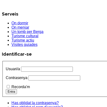
Serveis
On dormir
On menjar
Un tomb per Berga
Turisme cultural
Turisme actiu
Visites guiades
Identificar-se
Usuari/a
Contrasenya
Recorda'm
Has oblidat la contrasenya?