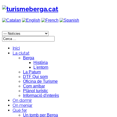
Inici
La ciutat
Berga
Història
L'entorn
La Patum
DTF Qui som
Oficina de Turisme
Com arribar
Plànol turístic
Informació d'interès
On dormir
On menjar
Què fer
Un tomb per Berga