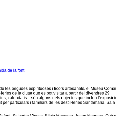
da de la font
a de les begudes espirituoses i licors artesanals, el Museu Coma
ries de la ciutat que es pot visitar a partir del divendres 29
afies, calendaris... són alguns dels objectes que inclou l’exposici
 per particulars i familiars de les destil·leries Santamaria, Sala 
Safont, Salvador Vinyes, Sílvia Massana, Josep Noguera, Quirz