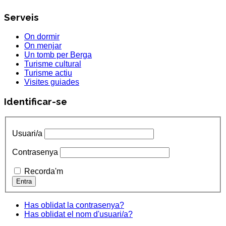
Serveis
On dormir
On menjar
Un tomb per Berga
Turisme cultural
Turisme actiu
Visites guiades
Identificar-se
Usuari/a
Contrasenya
Recorda'm
Has oblidat la contrasenya?
Has oblidat el nom d'usuari/a?