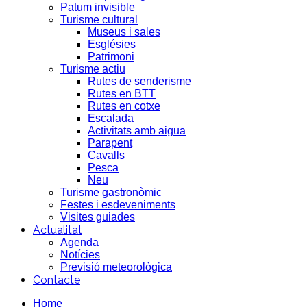
Patum invisible
Turisme cultural
Museus i sales
Esglésies
Patrimoni
Turisme actiu
Rutes de senderisme
Rutes en BTT
Rutes en cotxe
Escalada
Activitats amb aigua
Parapent
Cavalls
Pesca
Neu
Turisme gastronòmic
Festes i esdeveniments
Visites guiades
Actualitat
Agenda
Notícies
Previsió meteorològica
Contacte
Home