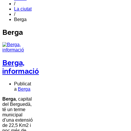
/
La ciutat
/
Berga
Berga
Berga,
informació
Publicat
a
Berga
Berga
, capital
del
Berguedà
,
té un terme
municipal
d’una extensió
de 22,5 Km2 i
poc més de