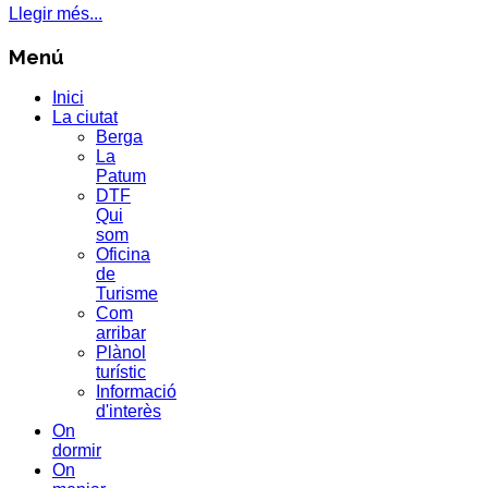
Llegir més...
Menú
Inici
La ciutat
Berga
La
Patum
DTF
Qui
som
Oficina
de
Turisme
Com
arribar
Plànol
turístic
Informació
d'interès
On
dormir
On