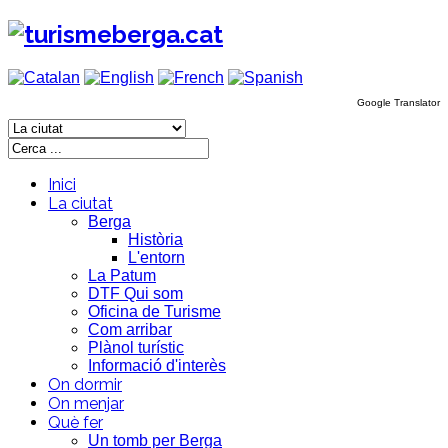
Google Translator
Inici
La ciutat
Berga
Història
L'entorn
La Patum
DTF Qui som
Oficina de Turisme
Com arribar
Plànol turístic
Informació d'interès
On dormir
On menjar
Què fer
Un tomb per Berga