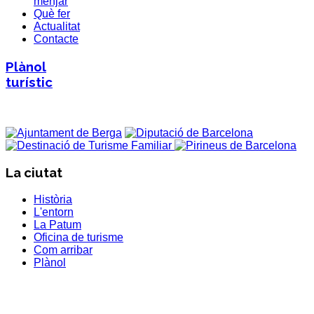
menjar
Què fer
Actualitat
Contacte
Plànol
turístic
La ciutat
Història
L'entorn
La Patum
Oficina de turisme
Com arribar
Plànol