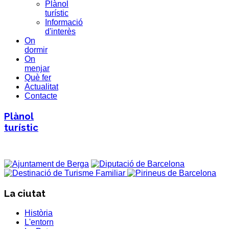
Plànol
turístic
Informació
d'interès
On
dormir
On
menjar
Què fer
Actualitat
Contacte
Plànol
turístic
La ciutat
Història
L'entorn