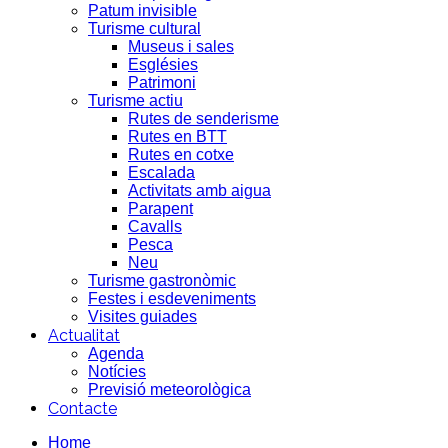
Patum invisible
Turisme cultural
Museus i sales
Esglésies
Patrimoni
Turisme actiu
Rutes de senderisme
Rutes en BTT
Rutes en cotxe
Escalada
Activitats amb aigua
Parapent
Cavalls
Pesca
Neu
Turisme gastronòmic
Festes i esdeveniments
Visites guiades
Actualitat
Agenda
Notícies
Previsió meteorològica
Contacte
Home