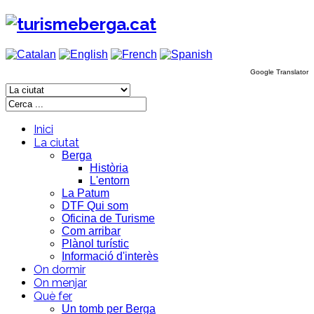
Google Translator
Inici
La ciutat
Berga
Història
L'entorn
La Patum
DTF Qui som
Oficina de Turisme
Com arribar
Plànol turístic
Informació d'interès
On dormir
On menjar
Què fer
Un tomb per Berga