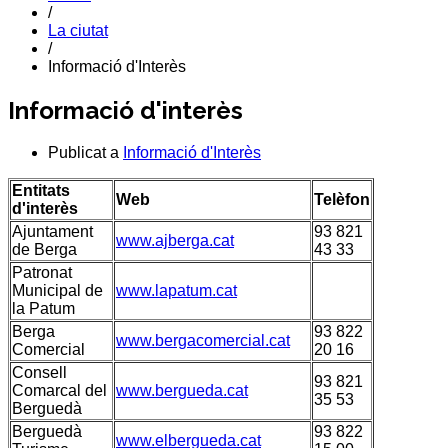
/
La ciutat
/
Informació d'Interès
Informació d'interès
Publicat a
Informació d'Interès
Entitats
Web
Telèfon
d'interès
Ajuntament
93 821
www.ajberga.cat
de Berga
43 33
Patronat
Municipal de
www.lapatum.cat
la Patum
Berga
93 822
www.bergacomercial.cat
Comercial
20 16
Consell
93 821
Comarcal del
www.bergueda.cat
35 53
Berguedà
Berguedà
93 822
www.elbergueda.cat