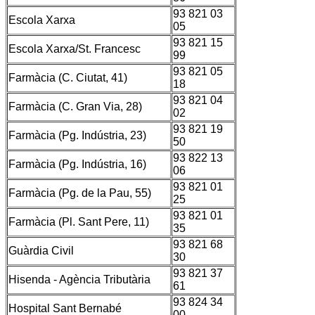
93 821 03
Escola Xarxa
05
93 821 15
Escola Xarxa/St. Francesc
99
93 821 05
Farmàcia (C. Ciutat, 41)
18
93 821 04
Farmàcia (C. Gran Via, 28)
02
93 821 19
Farmàcia (Pg. Indústria, 23)
50
93 822 13
Farmàcia (Pg. Indústria, 16)
06
93 821 01
Farmàcia (Pg. de la Pau, 55)
25
93 821 01
Farmàcia (Pl. Sant Pere, 11)
35
93 821 68
Guàrdia Civil
30
93 821 37
Hisenda - Agència Tributària
61
93 824 34
Hospital Sant Bernabé
00