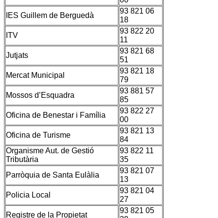
93 821 06
IES Guillem de Berguedà
18
93 822 20
ITV
11
93 821 68
Jutjats
51
93 821 18
Mercat Municipal
79
93 881 57
Mossos d’Esquadra
85
93 822 27
Oficina de Benestar i Família
00
93 821 13
Oficina de Turisme
84
Organisme Aut. de Gestió
93 822 11
Tributària
35
93 821 07
Parròquia de Santa Eulàlia
13
93 821 04
Policia Local
27
93 821 05
Registre de la Propietat