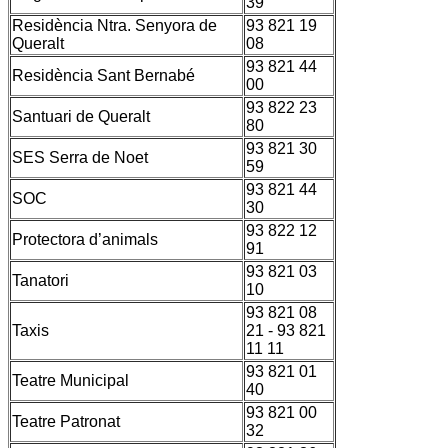
39
Residència Ntra. Senyora de
93 821 19
Queralt
08
93 821 44
Residència Sant Bernabé
00
93 822 23
Santuari de Queralt
80
93 821 30
SES Serra de Noet
59
93 821 44
SOC
30
93 822 12
Protectora d’animals
91
93 821 03
Tanatori
10
93 821 08
Taxis
21 - 93 821
11 11
93 821 01
Teatre Municipal
40
93 821 00
Teatre Patronat
32