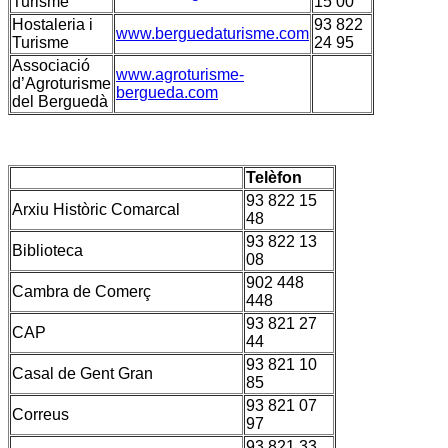
Turisme
15 00
Hostaleria i
93 822
www.berguedaturisme.com
Turisme
24 95
Associació
www.agroturisme-
d’Agroturisme
bergueda.com
del Berguedà
Telèfon
93 822 15
Arxiu Històric Comarcal
48
93 822 13
Biblioteca
08
902 448
Cambra de Comerç
448
93 821 27
CAP
44
93 821 10
Casal de Gent Gran
85
93 821 07
Correus
97
93 821 33