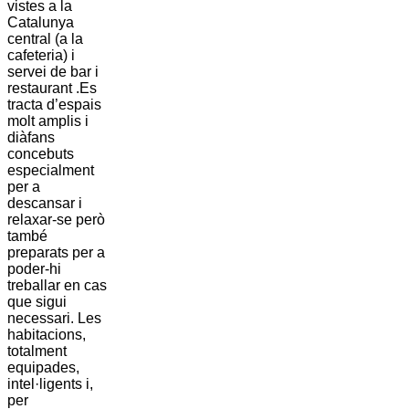
vistes a la
Catalunya
central (a la
cafeteria) i
servei de bar i
restaurant .Es
tracta d’espais
molt amplis i
diàfans
concebuts
especialment
per a
descansar i
relaxar-se però
també
preparats per a
poder-hi
treballar en cas
que sigui
necessari. Les
habitacions,
totalment
equipades,
intel·ligents i,
per