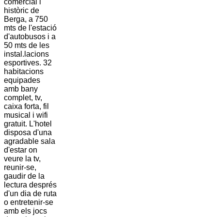
comercial i
històric de
Berga, a 750
mts de l'estació
d'autobusos i a
50 mts de les
instal.lacions
esportives. 32
habitacions
equipades
amb bany
complet, tv,
caixa forta, fil
musical i wifi
gratuit. L'hotel
disposa d'una
agradable sala
d'estar on
veure la tv,
reunir-se,
gaudir de la
lectura després
d'un dia de ruta
o entretenir-se
amb els jocs