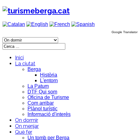
Google Translator
Inici
La ciutat
Berga
Història
L'entorn
La Patum
DTF Qui som
Oficina de Turisme
Com arribar
Plànol turístic
Informació d'interès
On dormir
On menjar
Què fer
Un tomb per Berga