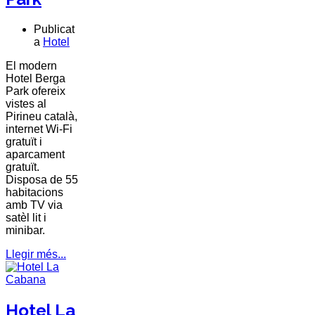
Publicat
a
Hotel
El modern
Hotel Berga
Park
ofereix
vistes al
Pirineu
català,
internet Wi-Fi
gratuït i
aparcament
gratuït.
Disposa de 55
habitacions
amb TV via
satèl lit i
minibar.
Llegir més...
Hotel La