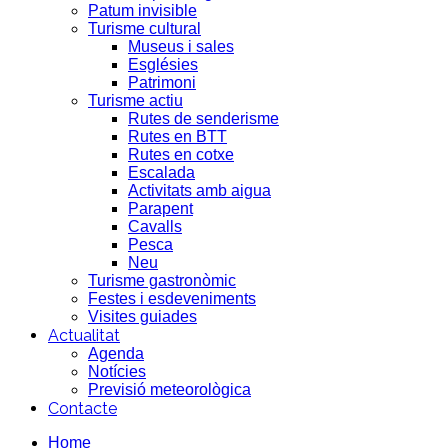
Patum invisible
Turisme cultural
Museus i sales
Esglésies
Patrimoni
Turisme actiu
Rutes de senderisme
Rutes en BTT
Rutes en cotxe
Escalada
Activitats amb aigua
Parapent
Cavalls
Pesca
Neu
Turisme gastronòmic
Festes i esdeveniments
Visites guiades
Actualitat
Agenda
Notícies
Previsió meteorològica
Contacte
Home