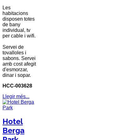
Les
habitacions
disposen totes
de bany
individual, tv
per cable i wifi.
Servei de
tovalloles i
sabons. Servei
amb cost afegit
d'esmorzar,
dinar i sopar.
HCC-003628
Llegir més...
Hotel
Berga
Park