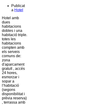
Publicat
a
Hotel
Hotel amb
dues
habitacions
dobles i una
habitació triple.
totes les
habitacions
compten amb
els serveis
comuns de:
zona
d'aparcament
gratuït , accés
24 hores,
esmorzar i
sopar a
l’habitació
(segons
disponibilitat i
prèvia reserva)
, terrassa amb