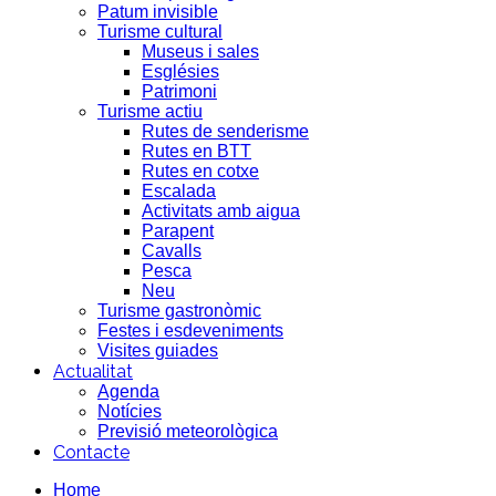
Patum invisible
Turisme cultural
Museus i sales
Esglésies
Patrimoni
Turisme actiu
Rutes de senderisme
Rutes en BTT
Rutes en cotxe
Escalada
Activitats amb aigua
Parapent
Cavalls
Pesca
Neu
Turisme gastronòmic
Festes i esdeveniments
Visites guiades
Actualitat
Agenda
Notícies
Previsió meteorològica
Contacte
Home