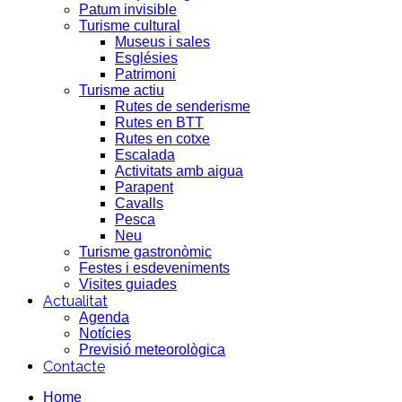
Patum invisible
Turisme cultural
Museus i sales
Esglésies
Patrimoni
Turisme actiu
Rutes de senderisme
Rutes en BTT
Rutes en cotxe
Escalada
Activitats amb aigua
Parapent
Cavalls
Pesca
Neu
Turisme gastronòmic
Festes i esdeveniments
Visites guiades
Actualitat
Agenda
Notícies
Previsió meteorològica
Contacte
Home