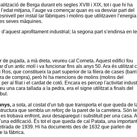
ialització de
Berga
durant els segles XVIII i XIX, tot i que hi ha
l’edat mitjana, l’auge va començar quan es va desviar part del
 desnivell per instal·lar fàbriques i molins que utilitzaven l’energi
 les seves màquines.
 d’aquest aprofitament industrial; la segona part s’endinsa en l
er de pujada, a mà dreta, veureu
cal Corneta
. Aquest edifici fou
ar d'un antic molí i va funcionar fins als anys 50. Ara és utilitzat
 Ros, que
constitueix la part superior de la filera de cases (barr
tura de compra), però hi ha mencions de molins (molins del
er al filat i el cardat de cotó. Encara es percep l'activitat indust
 una cara tallada a la pedra, era el signe utilitzat a finals del
bul.
unys
,
a sota, al costat d'un tub que transporta el que queda de l
tructura que sembla un reforç de la paret de la carretera. Són l
es trobava enfront, avui desaparegut i substituït per una casa. A
d'una edificació. És tot el que queda de
cal Patata
, una importan
a retirada de 1939. Hi ha documents des de 1632 que parlen de
 la fàbrica.