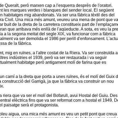
 de
Queralt
, però marxen cap a l'esquerra després de l'oratori.
int les marques verdes i blanques del sender local. El següent
n habitatges mig abandonats. Va ser una fàbrica tèxtil des del
rra Civil. Una mica més amunt, veureu una mena de pont que v
lar buit de la dreta de la carretera constitueix part de l'emplaçam
s gran que arribava més enllà de l'aqüeducte. A sota, es veu la pr
da a la segona meitat del segle XIX, va funcionar com a fàbrica
nalment va ser demolida el 1986 per perill d'enfonsament. L'actu
ssa de la fàbrica.
nt, mig en ruïnes, a l'altre costat de la Riera. Va ser construïda a
ltres indústries el 1939, però va ser restaurada i va seguir
ctualment habitatge però antigament molí de farina que es
un camí a la dreta que porta a unes ruïnes, és el molí del
Guix
d
a construcció del
Garrigà
, ja que la fàbrica va construir un nou
ix.
la riera que va ser el molí del
Bofarull
, avui
Hostal del Guiu
. Des
 central elèctrica fins que va ser reformat com a hostal el 1949. 
 el paisatge serà el protagonista.
oleu aigua, una mica més amunt es veu un petit pont que creua 