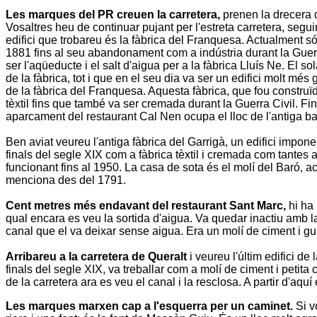
Les marques del PR creuen la carretera,
prenen la drecera
Vosaltres heu de continuar pujant per l'estreta carretera, segu
edifici que trobareu és la fàbrica del
Franquesa
. Actualment só
1881 fins al seu abandonament com a indústria durant la Gue
ser l'aqüeducte i el salt d'aigua per a la fàbrica
Lluís Ne
. El so
de la fàbrica, tot i que en el seu dia va ser un edifici molt mé
de la fàbrica del
Franquesa
. Aquesta fàbrica, que fou construï
tèxtil fins que també va ser cremada durant la Guerra Civil. Fi
aparcament del restaurant
Cal Nen
ocupa el lloc de l'antiga ba
Ben aviat veureu l'antiga fàbrica del
Garrigà
, un edifici impone
finals del segle XIX com a fàbrica tèxtil i cremada com tantes a
funcionant fins al 1950. La casa de sota és el molí del
Baró
, a
menciona des del 1791.
Cent metres més endavant del restaurant
Sant Marc
,
hi ha 
qual encara es veu la sortida d'aigua. Va quedar inactiu amb l
canal que el va deixar sense aigua. Era un molí de ciment i gu
Arribareu a la carretera de
Queralt
i veureu l'últim edifici de 
finals del segle XIX, va treballar com a molí de ciment i petita
de la carretera ara es veu el canal i la resclosa. A partir d'aquí
Les marques marxen cap a l'esquerra per un caminet.
Si v