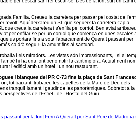
adable per descansar i refrescar-se. Des de la font surt un camí 
grada Família
. Creueu la carretera per passar pel costat de l'erm
imer revolt. Aquí deixareu un SL que segueix la carretera cap a
L que creua la carretera i s'enfila pel corriol. Ben aviat arribare
 aviat per enfilar-se per un corriol que comença en unes escales 
 que us portarà fins a sota l'aparcament de
Queralt
passant per
omés caldrà seguir- la amunt fins al santuari.
roballa
i els miradors. Les vistes són impressionants, i si el tem
 També hi ha una font per omplir la cantimplora. Actualment no
urar l'edifici amb un hotel i un nou restaurant.
gues i blanques del PR C-73 fins la plaça de
Sant Frances
on, tot baixant, trobareu les capelles de la
Mare de Déu dels
scens tranquil·lament i gaudir de les panoràmiques. Sobretot a la
s perspectives de l'
Estret
i de l'
Hostal del Guiu
.
s passant per la font Ferri
A Queralt per Sant Pere de Madrona 