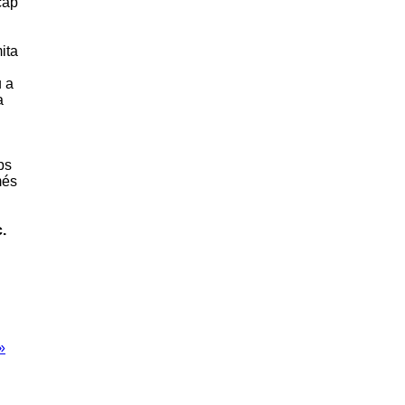
cap
ita
u a
a
ps
més
c
.
»