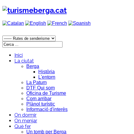
Inici
La ciutat
Berga
Història
L'entorn
La Patum
DTF Qui som
Oficina de Turisme
Com arribar
Plànol turístic
Informació d'interès
On dormir
On menjar
Què fer
Un tomb per Berga