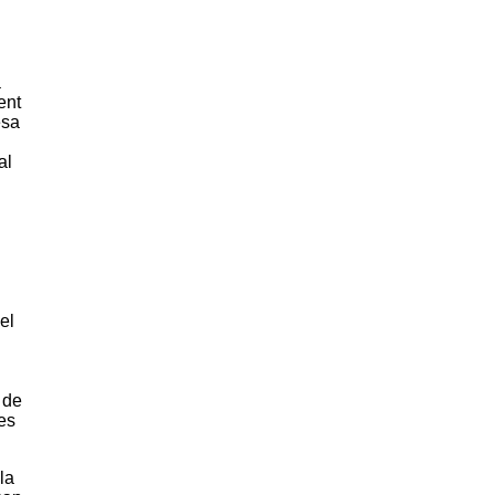
a
ent
esa
al
el
 de
Des
la