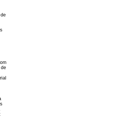
a de
es
 com
i de
rial
a
es
t