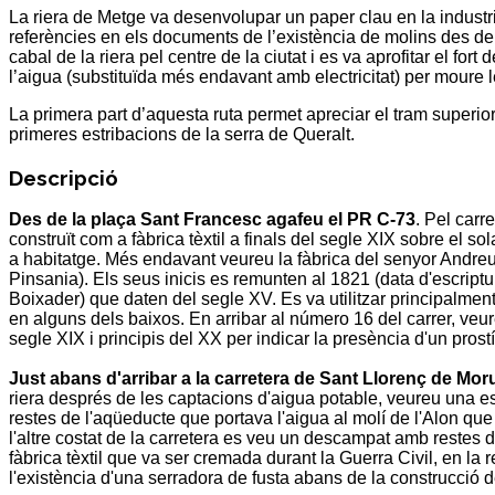
La
riera de Metge
va desenvolupar un paper clau en la industr
referències en els documents de l’existència de molins des de 
cabal de la riera pel centre de la ciutat i es va aprofitar el fort
l’aigua (substituïda més endavant amb electricitat) per moure
La primera part d’aquesta ruta permet apreciar el tram superior
primeres estribacions de la serra de
Queralt
.
Descripció
Des de la plaça
Sant Francesc
agafeu el PR C-73
. Pel carr
construït com a fàbrica tèxtil a finals del segle XIX sobre el sol
a habitatge. Més endavant veureu la fàbrica del senyor
Andreu
Pinsania
). Els seus inicis es remunten al 1821 (data d'escrip
Boixader
) que daten del segle XV. Es va utilitzar principalment p
en alguns dels baixos. En arribar al número 16 del carrer, veureu
segle XIX i principis del XX per indicar la presència d'un prostí
Just abans d'arribar a la carretera de
Sant Llorenç de Mor
riera després de les captacions d'aigua potable, veureu una es
restes de l'aqüeducte que portava l'aigua al molí de l'
Alon
que 
l'altre costat de la carretera es veu un descampat amb restes 
fàbrica tèxtil que va ser cremada durant la Guerra Civil, en l
l'existència d'una serradora de fusta abans de la construcció de