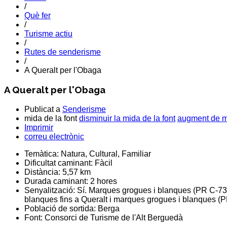
/
Què fer
/
Turisme actiu
/
Rutes de senderisme
/
A Queralt per l'Obaga
A Queralt per l'Obaga
Publicat a
Senderisme
mida de la font
disminuir la mida de la font
augment de mi
Imprimir
correu electrònic
Temàtica:
Natura, Cultural, Familiar
Dificultat caminant:
Fàcil
Distància:
5,57 km
Durada caminant:
2 hores
Senyalització:
Sí. Marques grogues i blanques (PR C-73)
blanques fins a Queralt i marques grogues i blanques (P
Població de sortida:
Berga
Font:
Consorci de Turisme de l'Alt Berguedà