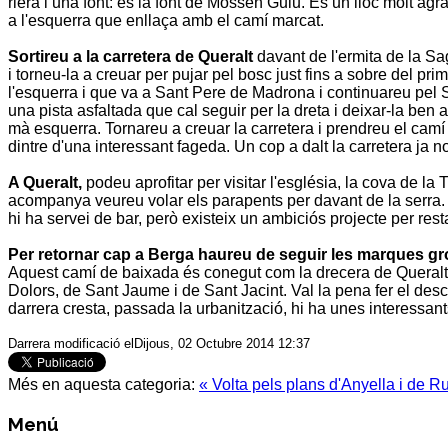
riera i una font: és la font de
Mossèn Guiu
. És un lloc molt agr
a l'esquerra que enllaça amb el camí marcat.
Sortireu a la carretera de
Queralt
davant de l'ermita de la
Sa
i torneu-la a creuar per pujar pel bosc just fins a sobre del pr
l'esquerra i que va a
Sant Pere de Madrona
i continuareu pel S
una pista asfaltada que cal seguir per la dreta i deixar-la ben
mà esquerra. Tornareu a creuar la carretera i prendreu el camí
dintre d'una interessant fageda. Un cop a dalt la carretera ja n
A
Queralt
,
podeu aprofitar per visitar l'església, la cova de la
T
acompanya veureu volar els parapents per davant de la serra.
hi ha servei de bar, però existeix un ambiciós projecte per resta
Per retornar cap a
Berga
haureu de seguir les marques gro
Aquest camí de baixada és conegut com la drecera de
Queralt
Dolors
, de
Sant Jaume
i de
Sant Jacint
. Val la pena fer el de
darrera cresta, passada la urbanització, hi ha unes interessant
Darrera modificació elDijous, 02 Octubre 2014 12:37
Més en aquesta categoria:
« Volta pels plans d'Anyella i de Ru
Menú