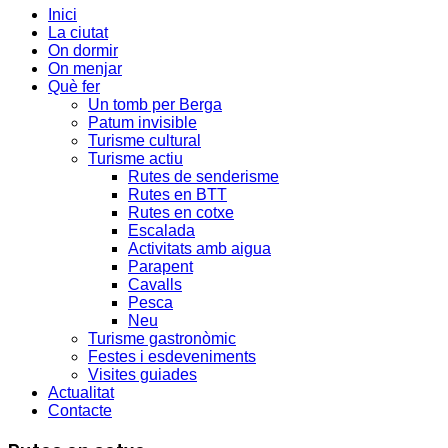
Inici
La ciutat
On dormir
On menjar
Què fer
Un tomb per Berga
Patum invisible
Turisme cultural
Turisme actiu
Rutes de senderisme
Rutes en BTT
Rutes en cotxe
Escalada
Activitats amb aigua
Parapent
Cavalls
Pesca
Neu
Turisme gastronòmic
Festes i esdeveniments
Visites guiades
Actualitat
Contacte