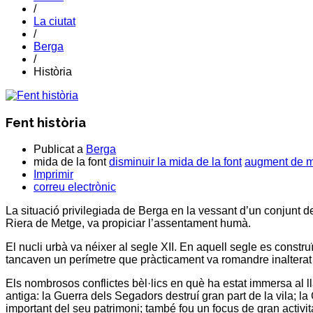
/
La ciutat
/
Berga
/
Història
Fent història
Publicat a
Berga
mida de la font
disminuir la mida de la font
augment de mi
Imprimir
correu electrònic
La situació privilegiada de
Berga
en la vessant d’un conjunt de
Riera de Metge
, va propiciar l’assentament humà.
El nucli urbà va néixer al segle XII. En aquell segle es constr
tancaven un perímetre que pràcticament va romandre inalterat f
Els nombrosos conflictes bèl·lics en què ha estat immersa al ll
antiga: la Guerra dels
Segadors
destruí gran part de la vila; 
important del seu patrimoni; també fou un focus de gran activit