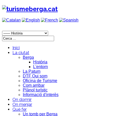
Inici
La ciutat
Berga
Història
L'entorn
La Patum
DTF Qui som
Oficina de Turisme
Com arribar
Plànol turístic
Informació d'interès
On dormir
On menjar
Què fer
Un tomb per Berga