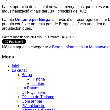
La recuperació de la ciutat no va començar fins que no es van d
industrialització (finals del XIX i principis del XX).
La ruta
Un tomb per Berga
,
a través d’un recorregut circular b
puguin conèixer aquesta part de
Berga
i es facin una idea de l
arquitectòniques.
Darrera modificació elDijous, 09 Octubre 2014 11:31
Més en aquesta categoria:
« Berga, informació
La Muntanya de
Menú
Inici
La ciutat
Berga
Història
L'entorn
La Patum
DTF Qui som
Oficina de Turisme
Com arribar
Plànol turístic