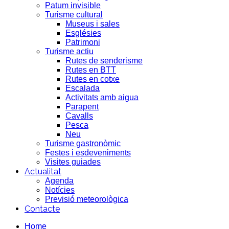
Patum invisible
Turisme cultural
Museus i sales
Esglésies
Patrimoni
Turisme actiu
Rutes de senderisme
Rutes en BTT
Rutes en cotxe
Escalada
Activitats amb aigua
Parapent
Cavalls
Pesca
Neu
Turisme gastronòmic
Festes i esdeveniments
Visites guiades
Actualitat
Agenda
Notícies
Previsió meteorològica
Contacte
Home