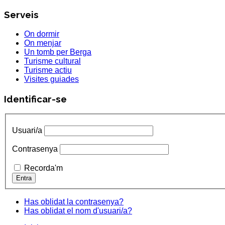
Serveis
On dormir
On menjar
Un tomb per Berga
Turisme cultural
Turisme actiu
Visites guiades
Identificar-se
Usuari/a
Contrasenya
Recorda'm
Has oblidat la contrasenya?
Has oblidat el nom d'usuari/a?