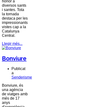
honor a
diversos sants
i santes. Tota
la tornada
destaca per les
impressionants
vistes cap a la
Catalunya
Central.
Llegir més...
Bonviure
Publicat
a
Senderisme
Bonviure
, és
una agència
de viatges amb
més de 17
anys
d'experiència