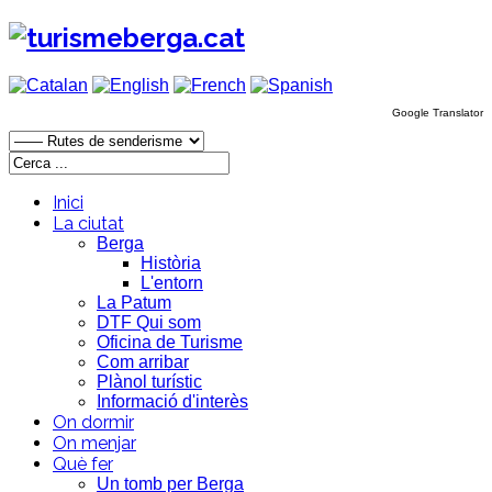
Google Translator
Inici
La ciutat
Berga
Història
L'entorn
La Patum
DTF Qui som
Oficina de Turisme
Com arribar
Plànol turístic
Informació d'interès
On dormir
On menjar
Què fer
Un tomb per Berga