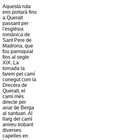
Aquesta ruta
ens portarà fins
a
Queralt
passant per
l'església
romànica de
Sant Pere de
Madrona
, que
fou parroquial
fins al segle
XIX. La
tornada la
farem pel camí
conegut com la
Drecera de
Queralt
, el
camí més
directe per
anar de
Berga
al santuari. Al
llarg del camí
anireu trobant
diverses
capelles en