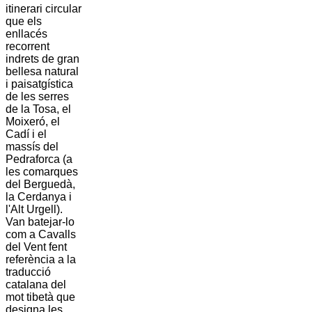
itinerari circular
que els
enllacés
recorrent
indrets de gran
bellesa natural
i paisatgística
de les serres
de la Tosa, el
Moixeró, el
Cadí i el
massís del
Pedraforca (a
les comarques
del Berguedà,
la Cerdanya i
l'Alt Urgell).
Van batejar-lo
com a Cavalls
del Vent fent
referència a la
traducció
catalana del
mot tibetà que
designa les