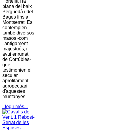
Portella i la
plana del baix
Berguedà i del
Bages fins a
Montserrat. Es
contemplen
també diversos
masos -com
l'antigament
majestuós, i
avui enrunat,
de Corrúbies-
que
testimonien el
secular
aprofitament
agropecuari
d'aquestes
muntanyes.
Llegir més...