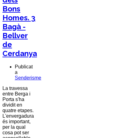
Bons
Homes. 3
Bagà -
Bellver
de
Cerdanya
Publicat
a
Senderisme
La travessa
entre Berga i
Porta s'ha
dividit en
quatre etapes.
L'envergadura
és important,
per la qual
cosa pot ser