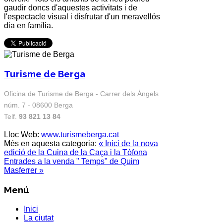
gaudir doncs d'aquestes activitats i de
l'espectacle visual i disfrutar d'un meravellós
dia en família.
Turisme de Berga
Oficina de Turisme de Berga - Carrer dels Àngels
núm. 7 - 08600 Berga
Telf.
93 821 13 84
Lloc Web:
www.turismeberga.cat
Més en aquesta categoria:
« Inici de la nova
edició de la Cuina de la Caça i la Tòfona
Entrades a la venda " Temps" de Quim
Masferrer »
Menú
Inici
La ciutat