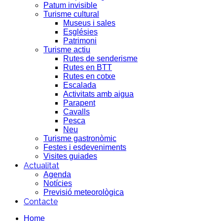
Patum invisible
Turisme cultural
Museus i sales
Esglésies
Patrimoni
Turisme actiu
Rutes de senderisme
Rutes en BTT
Rutes en cotxe
Escalada
Activitats amb aigua
Parapent
Cavalls
Pesca
Neu
Turisme gastronòmic
Festes i esdeveniments
Visites guiades
Actualitat
Agenda
Notícies
Previsió meteorològica
Contacte
Home