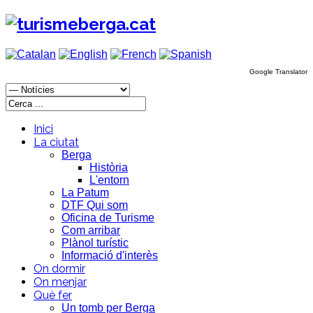
Google Translator
Inici
La ciutat
Berga
Història
L'entorn
La Patum
DTF Qui som
Oficina de Turisme
Com arribar
Plànol turístic
Informació d'interès
On dormir
On menjar
Què fer
Un tomb per Berga