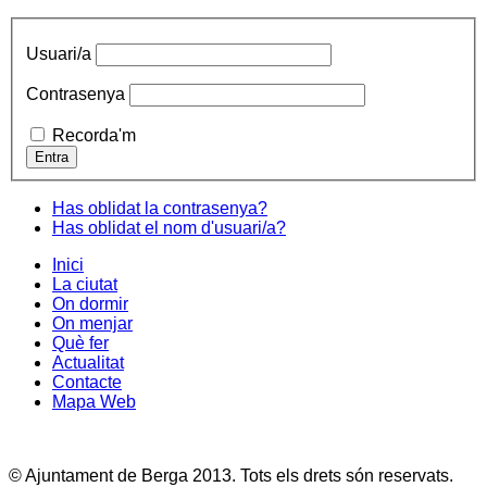
Usuari/a
Contrasenya
Recorda'm
Has oblidat la contrasenya?
Has oblidat el nom d'usuari/a?
Inici
La ciutat
On dormir
On menjar
Què fer
Actualitat
Contacte
Mapa Web
© Ajuntament de Berga 2013. Tots els drets són reservats.