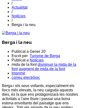
/
Actualitat
/
Notícies
/
Berga i la neu
Berga i la neu
Publicat a
Gener 20
Escrit per
Turisme de Berga
Publicat a
Notícies
mida de la font
disminuir la mida de la
font
augment de mida de la font
Imprimir
correu electrònic
Berga i els seus voltants, especialment els
llocs més elevats, la neu caiguda aquests
dies, és la que ens protagonizarà les nostres
activitats a l'aire lliure i passar una bona
estona envoltants del paisatge que ens
ofereix. Tots els amants de la neu podreu