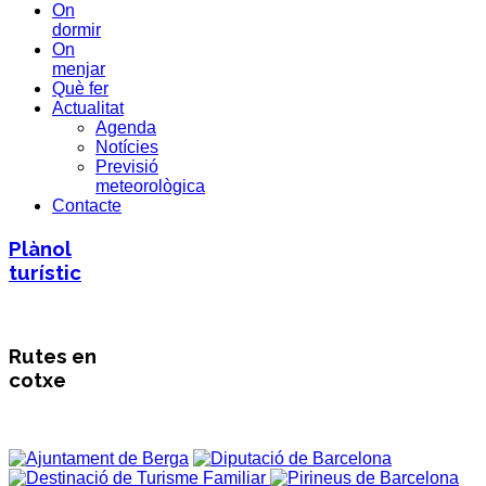
On
dormir
On
menjar
Què fer
Actualitat
Agenda
Notícies
Previsió
meteorològica
Contacte
Plànol
turístic
Rutes en
cotxe