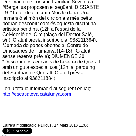
Destinació de Turisme Familiar. Si veniu a
#Berga, us proposem el següent: DISSABTE
19: *Taller de circ amb Moi Jordana: Una
immersió al món del circ on els més petits
podran descobrir com és aquesta disciplina
artística per dins. (12h a l'espai de la
Col•lecció del Circ (plaça del Doctor Saló,
s/n); Gratuït prèvia inscripció al 938211384);
*Jornada de portes obertes al Centre de
Dinosaures de Fumanya (14-18h. Gratuït i
sense reserva prèvia); DIUMENGE 20:
*Descobriu els encants de la serra de Queralt
amb un guia especialitzat (12h, al pàrquing
del Santuari de Queralt. Gratuït prèvia
inscripció al 938211384).
Teniu tota la informació al següent enllaç:
http://escasateva.catalunya.com
Darrera modificació elDijous, 17 Maig 2018 11:08