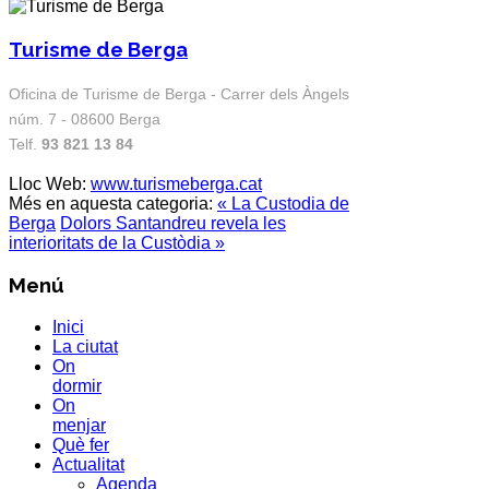
Turisme de Berga
Oficina de Turisme de Berga - Carrer dels Àngels
núm. 7 - 08600 Berga
Telf.
93 821 13 84
Lloc Web:
www.turismeberga.cat
Més en aquesta categoria:
« La Custodia de
Berga
Dolors Santandreu revela les
interioritats de la Custòdia »
Menú
Inici
La ciutat
On
dormir
On
menjar
Què fer
Actualitat
Agenda