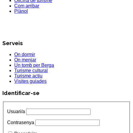
Oficina de turisme
Com arribar
Plànol
Serveis
On dormir
On menjar
Un tomb per Berga
Turisme cultural
Turisme actiu
Visites guiades
Identificar-se
Usuari/a
Contrasenya