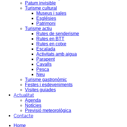
Patum invisible
Turisme cultural
Museus i sales
Esglésies
Patrimoni
Turisme actiu
Rutes de senderisme
Rutes en BTT
Rutes en cotxe
Escalada
Activitats amb aigua
Parapent
Cavalls
Pesca
Neu
Turisme gastronòmic
Festes i esdeveniments
Visites guiades
Actualitat
Agenda
Notícies
Previsió meteorològica
Contacte
Home