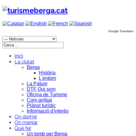
Google Translator
Inici
La ciutat
Berga
Història
L'entorn
La Patum
DTF Qui som
Oficina de Turisme
Com arribar
Plànol turístic
Informació d'interès
On dormir
On menjar
Què fer
Un tomb per Berga