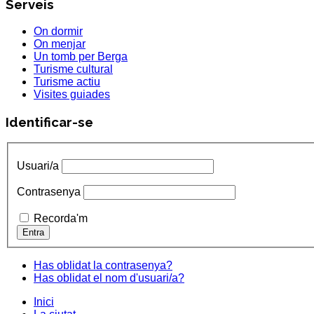
Serveis
On dormir
On menjar
Un tomb per Berga
Turisme cultural
Turisme actiu
Visites guiades
Identificar-se
Usuari/a
Contrasenya
Recorda'm
Has oblidat la contrasenya?
Has oblidat el nom d'usuari/a?
Inici