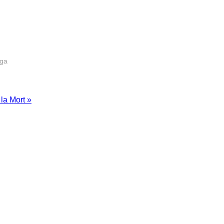
rga
 la Mort »