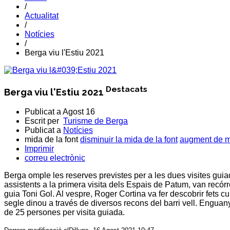
/
Actualitat
/
Notícies
/
Berga viu l'Estiu 2021
Destacats
Berga viu l'Estiu 2021
Publicat a
Agost 16
Escrit per
Turisme de Berga
Publicat a
Notícies
mida de la font
disminuir la mida de la font
augment de mi
Imprimir
correu electrònic
Berga omple les reserves previstes per a les dues visites guiade
assistents a la primera visita dels Espais de Patum, van recórre
guia Toni Gol. Al vespre, Roger Cortina va fer descobrir fets c
segle dinou a través de diversos recons del barri vell. Engua
de 25 persones per visita guiada.