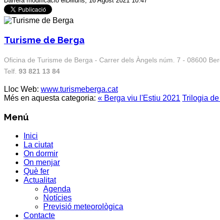
Darrera modificació elDilluns, 16 Agost 2021 10:47
Turisme de Berga
Oficina de Turisme de Berga - Carrer dels Àngels núm. 7 - 08600 Be
Telf.
93 821 13 84
Lloc Web:
www.turismeberga.cat
Més en aquesta categoria:
« Berga viu l'Estiu 2021
Trilogia de
Menú
Inici
La ciutat
On dormir
On menjar
Què fer
Actualitat
Agenda
Notícies
Previsió meteorològica
Contacte