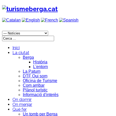
Inici
La ciutat
Berga
Història
L'entorn
La Patum
DTF Qui som
Oficina de Turisme
Com arribar
Plànol turístic
Informació d'interès
On dormir
On menjar
Què fer
Un tomb per Berga