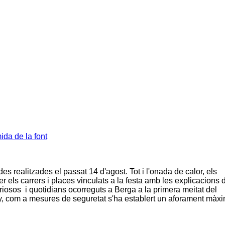
da de la font
s realitzades el passat 14 d'agost. Tot i l'onada de calor, els
r els carrers i places vinculats a la festa amb les explicacions 
uriosos i quotidians ocorreguts a Berga a la primera meitat del
ny, com a mesures de seguretat s'ha establert un aforament màx