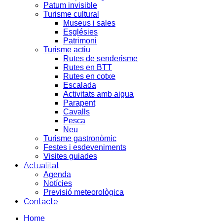
Patum invisible
Turisme cultural
Museus i sales
Esglésies
Patrimoni
Turisme actiu
Rutes de senderisme
Rutes en BTT
Rutes en cotxe
Escalada
Activitats amb aigua
Parapent
Cavalls
Pesca
Neu
Turisme gastronòmic
Festes i esdeveniments
Visites guiades
Actualitat
Agenda
Notícies
Previsió meteorològica
Contacte
Home