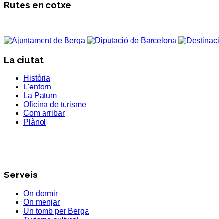
Rutes en cotxe
La ciutat
Història
L'entorn
La Patum
Oficina de turisme
Com arribar
Plànol
Serveis
On dormir
On menjar
Un tomb per Berga