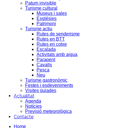
Patum invisible
Turisme cultural
Museus i sales
Esglésies
Patrimoni
Turisme actiu
Rutes de senderisme
Rutes en BTT
Rutes en cotxe
Escalada
Activitats amb aigua
Parapent
Cavalls
Pesca
Neu
Turisme gastronòmic
Festes i esdeveniments
Visites guiades
Actualitat
Agenda
Notícies
Previsió meteorològica
Contacte
Home