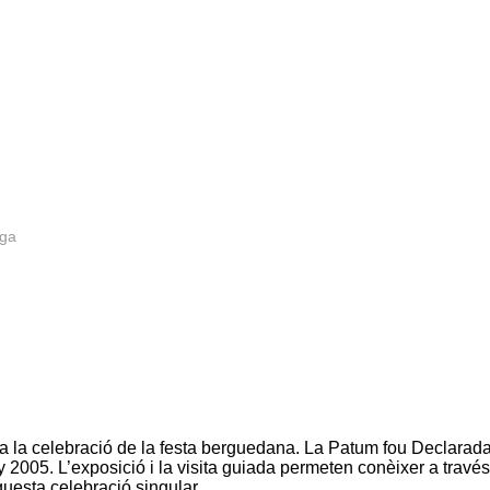
rga
s a la celebració de la festa berguedana. La Patum fou Declarad
y 2005. L’exposició i la visita guiada permeten conèixer a través
questa celebració singular.