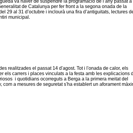
erguedà va haver de suspendre la programació de l’any passat a
 Generalitat de Catalunya per fer front a la segona onada de la
l 29 al 31 d’octubre i inclourà una fira d’antiguitats, lectures d
ntiri municipal.
s realitzades el passat 14 d'agost. Tot i l'onada de calor, els
r els carrers i places vinculats a la festa amb les explicacions 
uriosos i quotidians ocorreguts a Berga a la primera meitat del
ny, com a mesures de seguretat s'ha establert un aforament màx