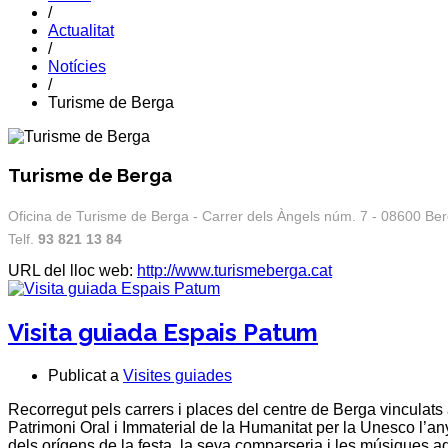
/
Actualitat
/
Notícies
/
Turisme de Berga
Turisme de Berga
Oficina de Turisme de Berga - Carrer dels Àngels núm. 7 - 08600 Be
Telf.
93 821 13 84
URL del lloc web:
http://www.turismeberga.cat
Visita guiada Espais Patum
Publicat a
Visites guiades
Recorregut pels carrers i places del centre de Berga vinculat
Patrimoni Oral i Immaterial de la Humanitat per la Unesco l’an
dels orígens de la festa, la seva comparseria i les músiques a