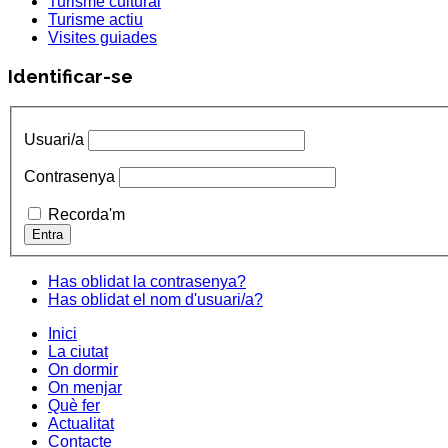
Turisme cultural
Turisme actiu
Visites guiades
Identificar-se
Usuari/a
Contrasenya
Recorda'm
Has oblidat la contrasenya?
Has oblidat el nom d'usuari/a?
Inici
La ciutat
On dormir
On menjar
Què fer
Actualitat
Contacte