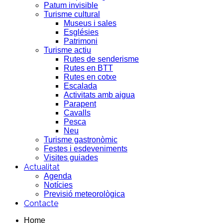
Patum invisible
Turisme cultural
Museus i sales
Esglésies
Patrimoni
Turisme actiu
Rutes de senderisme
Rutes en BTT
Rutes en cotxe
Escalada
Activitats amb aigua
Parapent
Cavalls
Pesca
Neu
Turisme gastronòmic
Festes i esdeveniments
Visites guiades
Actualitat
Agenda
Notícies
Previsió meteorològica
Contacte
Home