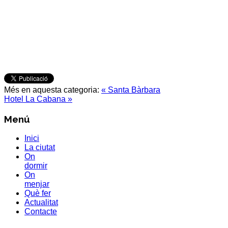
Més en aquesta categoria:
« Santa Bàrbara
Hotel La Cabana »
Menú
Inici
La ciutat
On
dormir
On
menjar
Què fer
Actualitat
Contacte