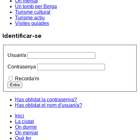
On menjar
Un tomb per Berga
Turisme cultural
Turisme actiu
Visites guiades
Identificar-se
Usuari/a
Contrasenya
Recorda'm
Has oblidat la contrasenya?
Has oblidat el nom d'usuari/a?
Inici
La ciutat
On dormir
On menjar
Què fer