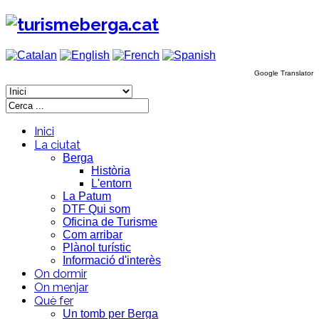
Google Translator
Inici
La ciutat
Berga
Història
L'entorn
La Patum
DTF Qui som
Oficina de Turisme
Com arribar
Plànol turístic
Informació d'interès
On dormir
On menjar
Què fer
Un tomb per Berga