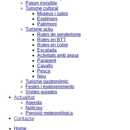
Patum invisible
Turisme cultural
Museus i sales
Esglésies
Patrimoni
Turisme actiu
Rutes de senderisme
Rutes en BTT
Rutes en cotxe
Escalada
Activitats amb aigua
Parapent
Cavalls
Pesca
Neu
Turisme gastronòmic
Festes i esdeveniments
Visites guiades
Actualitat
Agenda
Notícies
Previsió meteorològica
Contacte
Home