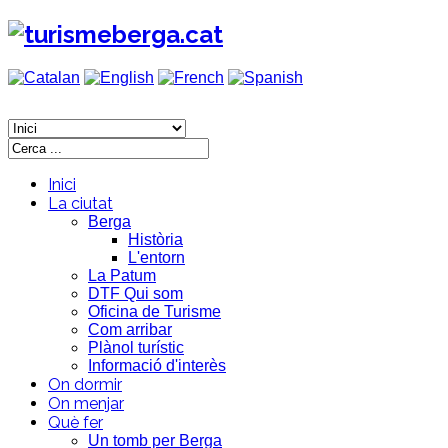
Inici
La ciutat
Berga
Història
L'entorn
La Patum
DTF Qui som
Oficina de Turisme
Com arribar
Plànol turístic
Informació d'interès
On dormir
On menjar
Què fer
Un tomb per Berga