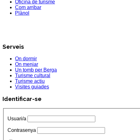
Oficina de turisme
Com arribar
Plànol
Serveis
On dormir
On menjar
Un tomb per Berga
Turisme cultural
Turisme actiu
Visites guiades
Identificar-se
Usuari/a
Contrasenya