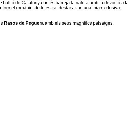
le balcó de Catalunya on és barreja la natura amb la devoció a l
entorn el romànic; de totes cal destacar-ne una joia exclusiva:
els
Rasos de Peguera
amb els seus magnífics paisatges.