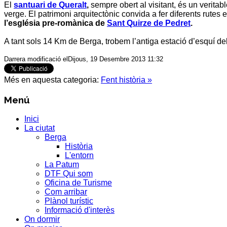
El
santuari de Queralt
,
sempre obert al visitant, és un veritab
verge. El patrimoni arquitectònic convida a fer diferents rutes 
l’església pre-romànica de
Sant Quirze de Pedret
.
A tant sols 14 Km de
Berga
, trobem l’antiga estació d’esquí d
Darrera modificació elDijous, 19 Desembre 2013 11:32
Més en aquesta categoria:
Fent història »
Menú
Inici
La ciutat
Berga
Història
L'entorn
La Patum
DTF Qui som
Oficina de Turisme
Com arribar
Plànol turístic
Informació d'interès
On dormir