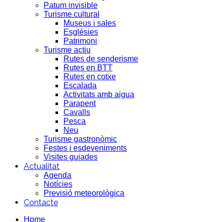
Patum invisible
Turisme cultural
Museus i sales
Esglésies
Patrimoni
Turisme actiu
Rutes de senderisme
Rutes en BTT
Rutes en cotxe
Escalada
Activitats amb aigua
Parapent
Cavalls
Pesca
Neu
Turisme gastronòmic
Festes i esdeveniments
Visites guiades
Actualitat
Agenda
Notícies
Previsió meteorològica
Contacte
Home