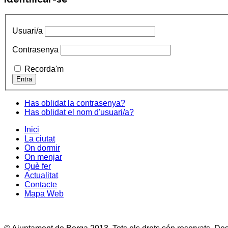
Usuari/a
Contrasenya
Recorda'm
Has oblidat la contrasenya?
Has oblidat el nom d'usuari/a?
Inici
La ciutat
On dormir
On menjar
Què fer
Actualitat
Contacte
Mapa Web