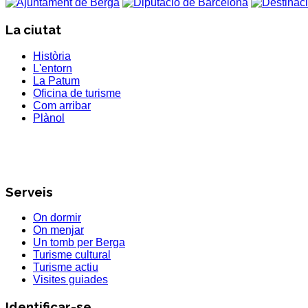
La ciutat
Història
L'entorn
La Patum
Oficina de turisme
Com arribar
Plànol
Serveis
On dormir
On menjar
Un tomb per Berga
Turisme cultural
Turisme actiu
Visites guiades
Identificar-se