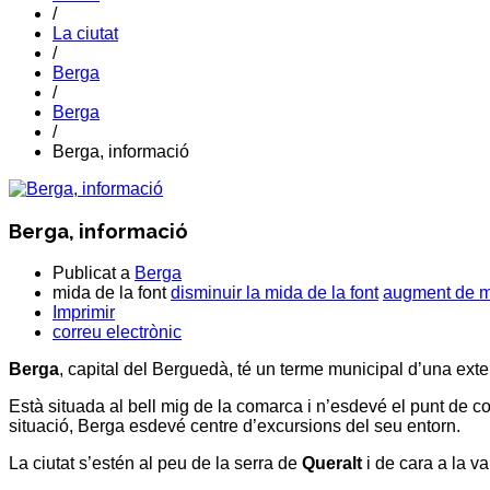
/
La ciutat
/
Berga
/
Berga
/
Berga, informació
Berga, informació
Publicat a
Berga
mida de la font
disminuir la mida de la font
augment de mi
Imprimir
correu electrònic
Berga
, capital del
Berguedà
, té un terme municipal d’una ext
Està situada al bell mig de la comarca i n’esdevé el punt de 
situació,
Berga
esdevé centre d’excursions del seu entorn.
La ciutat s’estén al peu de la serra de
Queralt
i de cara a la va