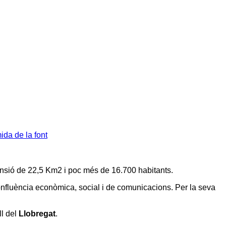
da de la font
ensió de 22,5 Km2 i poc més de 16.700 habitants.
confluència econòmica, social i de comunicacions. Per la seva
ll del
Llobregat
.