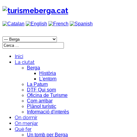
Inici
La ciutat
Berga
Història
L'entorn
La Patum
DTF Qui som
Oficina de Turisme
Com arribar
Plànol turístic
Informació d'interès
On dormir
On menjar
Què fer
Un tomb per Berga