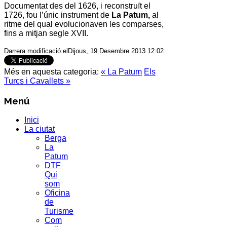
Documentat des del 1626, i reconstruït el
1726, fou l’únic instrument de
La Patum
,
al
ritme del qual evolucionaven les comparses,
fins a mitjan segle XVII.
Darrera modificació elDijous, 19 Desembre 2013 12:02
Més en aquesta categoria:
« La Patum
Els
Turcs i Cavallets »
Menú
Inici
La ciutat
Berga
La
Patum
DTF
Qui
som
Oficina
de
Turisme
Com