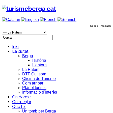
Google Translator
Inici
La ciutat
Berga
Història
L'entorn
La Patum
DTF Qui som
Oficina de Turisme
Com arribar
Plànol turístic
Informació d'interès
On dormir
On menjar
Què fer
Un tomb per Berga