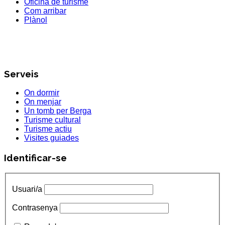
Oficina de turisme
Com arribar
Plànol
Serveis
On dormir
On menjar
Un tomb per Berga
Turisme cultural
Turisme actiu
Visites guiades
Identificar-se
Usuari/a
Contrasenya