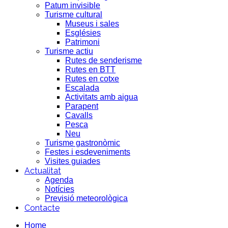
Patum invisible
Turisme cultural
Museus i sales
Esglésies
Patrimoni
Turisme actiu
Rutes de senderisme
Rutes en BTT
Rutes en cotxe
Escalada
Activitats amb aigua
Parapent
Cavalls
Pesca
Neu
Turisme gastronòmic
Festes i esdeveniments
Visites guiades
Actualitat
Agenda
Notícies
Previsió meteorològica
Contacte
Home