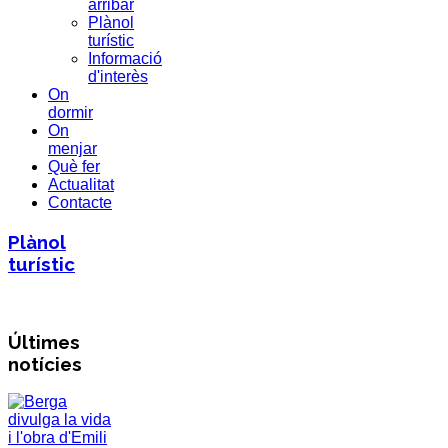
arribar
Plànol
turístic
Informació
d'interès
On
dormir
On
menjar
Què fer
Actualitat
Contacte
Plànol
turístic
Últimes
notícies