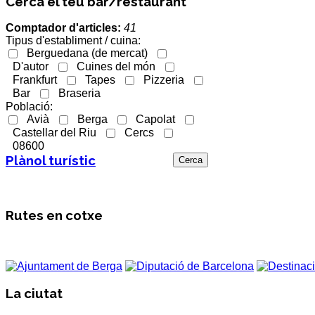
Cerca el teu bar/restaurant
Comptador d'articles:
41
Tipus d'establiment / cuina:
Berguedana (de mercat)
D'autor
Cuines del món
Frankfurt
Tapes
Pizzeria
Bar
Braseria
Població:
Avià
Berga
Capolat
Castellar del Riu
Cercs
08600
Plànol turístic
Rutes en cotxe
La ciutat