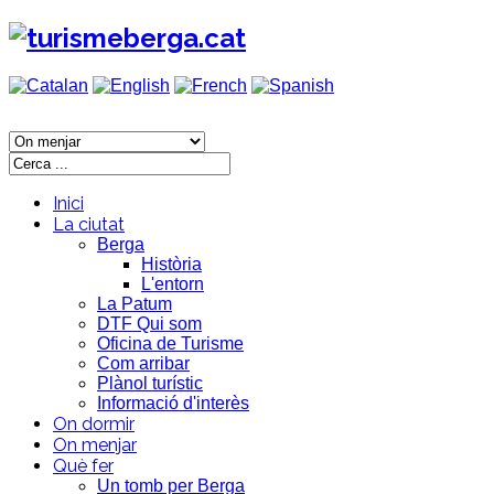
Inici
La ciutat
Berga
Història
L'entorn
La Patum
DTF Qui som
Oficina de Turisme
Com arribar
Plànol turístic
Informació d'interès
On dormir
On menjar
Què fer
Un tomb per Berga