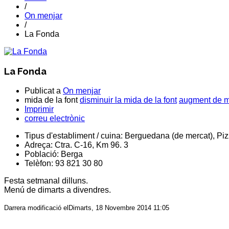
/
On menjar
/
La Fonda
La Fonda
Publicat a
On menjar
mida de la font
disminuir la mida de la font
augment de mi
Imprimir
correu electrònic
Tipus d'establiment / cuina:
Berguedana (de mercat), Piz
Adreça:
Ctra. C-16, Km 96. 3
Població:
Berga
Telèfon:
93 821 30 80
Festa setmanal dilluns.
Menú de dimarts a divendres.
Darrera modificació elDimarts, 18 Novembre 2014 11:05