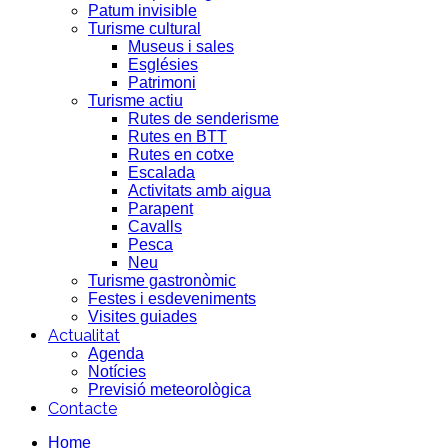
Patum invisible
Turisme cultural
Museus i sales
Esglésies
Patrimoni
Turisme actiu
Rutes de senderisme
Rutes en BTT
Rutes en cotxe
Escalada
Activitats amb aigua
Parapent
Cavalls
Pesca
Neu
Turisme gastronòmic
Festes i esdeveniments
Visites guiades
Actualitat
Agenda
Notícies
Previsió meteorològica
Contacte
Home