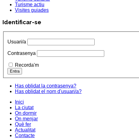
Turisme actiu
Visites guiades
Identificar-se
Usuari/a
Contrasenya
Recorda'm
Has oblidat la contrasenya?
Has oblidat el nom d'usuari/a?
Inici
La ciutat
On dormir
On menjar
Què fer
Actualitat
Contacte