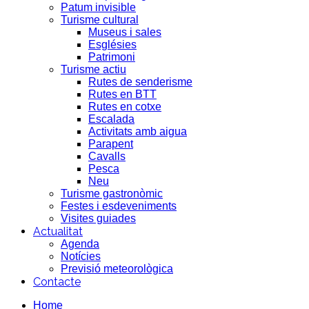
Patum invisible
Turisme cultural
Museus i sales
Esglésies
Patrimoni
Turisme actiu
Rutes de senderisme
Rutes en BTT
Rutes en cotxe
Escalada
Activitats amb aigua
Parapent
Cavalls
Pesca
Neu
Turisme gastronòmic
Festes i esdeveniments
Visites guiades
Actualitat
Agenda
Notícies
Previsió meteorològica
Contacte
Home