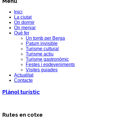
Menú
Inici
La ciutat
On dormir
On menjar
Què fer
Un tomb per Berga
Patum invisible
Turisme cultural
Turisme actiu
Turisme gastronòmic
Festes i esdeveniments
Visites guiades
Actualitat
Contacte
Plànol turístic
Rutes en cotxe