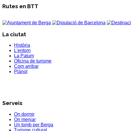
Rutes en BTT
La ciutat
Història
L'entorn
La Patum
Oficina de turisme
Com arribar
Plànol
Serveis
On dormir
On menjar
Un tomb per Berga
Turisme cultural