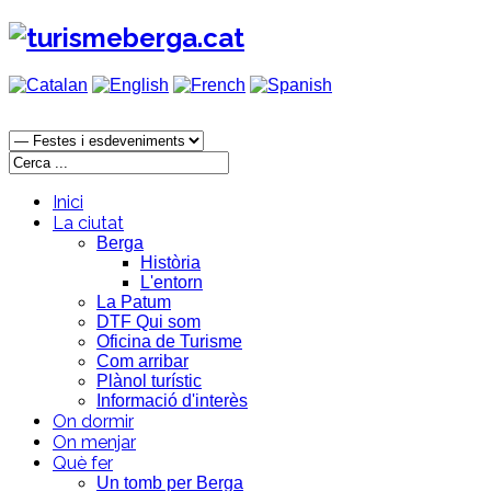
Inici
La ciutat
Berga
Història
L'entorn
La Patum
DTF Qui som
Oficina de Turisme
Com arribar
Plànol turístic
Informació d'interès
On dormir
On menjar
Què fer
Un tomb per Berga