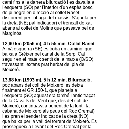
camí fins a la darrera bifurcació i es davalla a
l'esquerra (SO) per l'interior d'un espès bosc
de pi negre en direcció al collet Raset
discorrent per l'obaga del massís. S'ajunta per
la dreta (NE; pal indicador) el trencall deixat
abans al collet de Molins que passava pel de
Marginós.
12,60 km (2056 m), 4 h 55 min. Collet Raset.
A mà esquerra (SE) es troba un caminoi que
baixa a Gréixer pel canal de la Serp. Cal
seguir en el mateix sentit de la marxa (O/SO)
travessant l'extens prat herbat del pla de
Moixeró.
13,88 km (1993 m), 5 h 12 min. Bifurcació,
poc abans del coll de Moixeró: es deixa
finalment el GR 150-1, que planeja a
l'esquerra (SO; aquest era també l'antic traçat
de la Cavalls del Vent que, des del coll de
Moixeró, continuava a ponent de la font i la
cabana de Moixeró als peus del Roc Cremat),
i es pren el sender indicat de la dreta (NO)
que baixa per la vall del torrent de Moixeró. Es
prossegueix a llevant del Roc Cremat per la