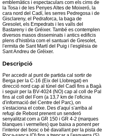
emblemàtics i espectaculars com els cims de
la Tosa i de les Penyes Altes de Moixeró, la
cara nord del Cadí, les serres Pedregosa i de
Gisclareny, el Pedraforca, la baga de
Gresolet, els Empedrats i les valls del
Bastareny i de Gréixer. També es contemplen
diversos masos disseminats i antics edificis
plens d'història com el santuari de Gresolet,
l'ermita de Sant Martí del Puig i l'església de
Sant Andreu de Gréixer.
Descripció
Per accedir al punt de partida cal sortir de
Berga per la C-16 (Eix del Llobregat) en
direcció nord cap al túnel del Cadí fins a Bagà
i seguir per la BV-4024 (NO) cap al coll de Pal
fins al coll del Forn (a 13,7 km de l'oficina
d'informació del Centre del Parc), on
s'estaciona el cotxe. Des d'aquí s'arriba al
refugi de Rebost prenent un senderó
senyalitzat com a GR 150 i GR 4-2 (marques
blanques i vermelles) que baixa a ponent per
l'interior del bosc o bé davallant per la pista de
Roca-sança (O) fins a trencar a l'esquerra (S)