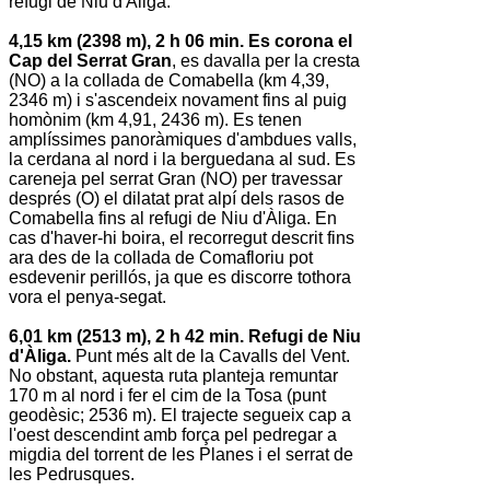
refugi de Niu d'Àliga.
4,15 km (2398 m), 2 h 06 min. Es corona el
Cap del Serrat Gran
, es davalla per la cresta
(NO) a la collada de Comabella (km 4,39,
2346 m) i s'ascendeix novament fins al puig
homònim (km 4,91, 2436 m). Es tenen
amplíssimes panoràmiques d'ambdues valls,
la cerdana al nord i la berguedana al sud. Es
careneja pel serrat Gran (NO) per travessar
després (O) el dilatat prat alpí dels rasos de
Comabella fins al refugi de Niu d'Àliga. En
cas d'haver-hi boira, el recorregut descrit fins
ara des de la collada de Comafloriu pot
esdevenir perillós, ja que es discorre tothora
vora el penya-segat.
6,01 km (2513 m), 2 h 42 min. Refugi de Niu
d'Àliga.
Punt més alt de la Cavalls del Vent.
No obstant, aquesta ruta planteja remuntar
170 m al nord i fer el cim de la Tosa (punt
geodèsic; 2536 m). El trajecte segueix cap a
l'oest descendint amb força pel pedregar a
migdia del torrent de les Planes i el serrat de
les Pedrusques.