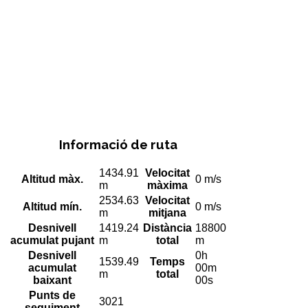
Informació de ruta
1434.91
Velocitat
Altitud màx.
0 m/s
m
màxima
2534.63
Velocitat
Altitud mín.
0 m/s
m
mitjana
Desnivell
1419.24
Distància
18800
acumulat pujant
m
total
m
Desnivell
0h
1539.49
Temps
acumulat
00m
m
total
baixant
00s
Punts de
3021
seguiment