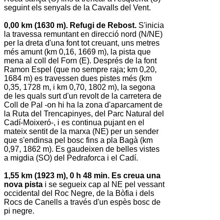
seguint els senyals de la Cavalls del Vent.
0,00 km (1630 m). Refugi de Rebost.
S'inicia
la travessa remuntant en direcció nord (N/NE)
per la dreta d'una font tot creuant, uns metres
més amunt (km 0,16, 1669 m), la pista que
mena al coll del Forn (E). Després de la font
Ramon Espel (que no sempre raja; km 0,20,
1684 m) es travessen dues pistes més (km
0,35, 1728 m, i km 0,70, 1802 m), la segona
de les quals surt d'un revolt de la carretera de
Coll de Pal -on hi ha la zona d'aparcament de
la Ruta del Trencapinyes, del Parc Natural del
Cadí-Moixeró-, i es continua pujant en el
mateix sentit de la marxa (NE) per un sender
que s'endinsa pel bosc fins a pla Bagà (km
0,97, 1862 m). Es gaudeixen de belles vistes
a migdia (SO) del Pedraforca i el Cadí.
1,55 km (1923 m), 0 h 48 min. Es creua una
nova pista
i se segueix cap al NE pel vessant
occidental del Roc Negre, de la Bòfia i dels
Rocs de Canells a través d'un espès bosc de
pi negre.