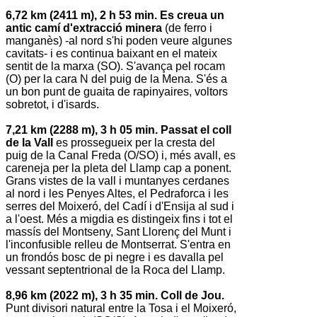
6,72 km (2411 m), 2 h 53 min. Es creua un
antic camí d'extracció minera
(de ferro i
manganès) -al nord s'hi poden veure algunes
cavitats- i es continua baixant en el mateix
sentit de la marxa (SO). S'avança pel rocam
(O) per la cara N del puig de la Mena. S'és a
un bon punt de guaita de rapinyaires, voltors
sobretot, i d'isards.
7,21 km (2288 m), 3 h 05 min. Passat el coll
de la Vall
es prossegueix per la cresta del
puig de la Canal Freda (O/SO) i, més avall, es
careneja per la pleta del Llamp cap a ponent.
Grans vistes de la vall i muntanyes cerdanes
al nord i les Penyes Altes, el Pedraforca i les
serres del Moixeró, del Cadí i d'Ensija al sud i
a l'oest. Més a migdia es distingeix fins i tot el
massís del Montseny, Sant Llorenç del Munt i
l'inconfusible relleu de Montserrat. S'entra en
un frondós bosc de pi negre i es davalla pel
vessant septentrional de la Roca del Llamp.
8,96 km (2022 m), 3 h 35 min. Coll de Jou.
Punt divisori natural entre la Tosa i el Moixeró,