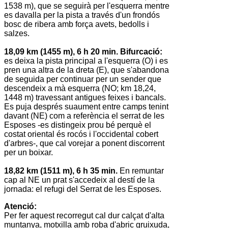
1538 m), que se seguirà per l'esquerra mentre
es davalla per la pista a través d'un frondós
bosc de ribera amb força avets, bedolls i
salzes.
18,09 km (1455 m), 6 h 20 min. Bifurcació:
es deixa la pista principal a l'esquerra (O) i es
pren una altra de la dreta (E), que s'abandona
de seguida per continuar per un sender que
descendeix a mà esquerra (NO; km 18,24,
1448 m) travessant antigues feixes i bancals.
Es puja després suaument entre camps tenint
davant (NE) com a referència el serrat de les
Esposes -es distingeix prou bé perquè el
costat oriental és rocós i l'occidental cobert
d'arbres-, que cal vorejar a ponent discorrent
per un boixar.
18,82 km (1511 m), 6 h 35 min.
En remuntar
cap al NE un prat s'accedeix al destí de la
jornada: el refugi del Serrat de les Esposes.
Atenció:
Per fer aquest recorregut cal dur calçat d'alta
muntanya, motxilla amb roba d'abric gruixuda,