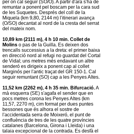
per on cal seguir (SO/O). A partir d'ara s'ha de
remuntar a ponent pel boscam per la cara sud
de les Suquetes. Després del coll de la
Miquela (km 9,80, 2144 m) l'itinerari avança
(O/SO) decantat al nord de la cresta del serrat
del mateix nom.
10,89 km (2111 m), 4 h 10 min. Collet de
Molins
o pas de la Guilla. Es deixen dos
trencalls successius a la dreta: el primer baixa
en direcció nord al refugi no guardat del Cortal
de Vidal; uns metres més endavant un altre
senderó es dirigeix a ponent cap al collet
Marginós per l'antic traçat del GR 150-1. Cal
seguir remuntant (SO) cap a les Penyes Altes.
11,52 km (2262 m), 4 h 35 min. Bifurcació.
A
mà esquerra (SE) s'agafa el sender que en
pocs metres corona les Penyes Altes (km
11,57, 2270 m), cim format per dues puntes
bessones que és alhora el sostre de
l'accidentada serra de Moixeró, el punt de
confluència de tres de les quatre províncies
catalanes (Barcelona, Girona i Lleida) i una
talaia excepcional de la contrada. Es desfà el