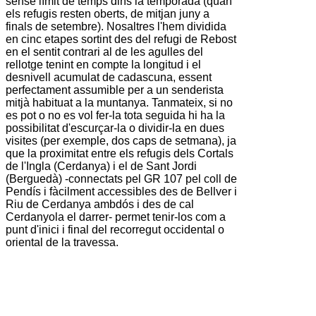
sense límit de temps dins la temporada (quan
els refugis resten oberts, de mitjan juny a
finals de setembre). Nosaltres l'hem dividida
en cinc etapes sortint des del refugi de Rebost
en el sentit contrari al de les agulles del
rellotge tenint en compte la longitud i el
desnivell acumulat de cadascuna, essent
perfectament assumible per a un senderista
mitjà habituat a la muntanya. Tanmateix, si no
es pot o no es vol fer-la tota seguida hi ha la
possibilitat d'escurçar-la o dividir-la en dues
visites (per exemple, dos caps de setmana), ja
que la proximitat entre els refugis dels Cortals
de l'Ingla (Cerdanya) i el de Sant Jordi
(Berguedà) -connectats pel GR 107 pel coll de
Pendís i fàcilment accessibles des de Bellver i
Riu de Cerdanya ambdós i des de cal
Cerdanyola el darrer- permet tenir-los com a
punt d'inici i final del recorregut occidental o
oriental de la travessa.