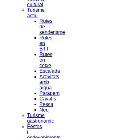
cultural
Turisme
actiu
Rutes
de
senderisme
Rutes
en
BTT
Rutes
en
cotxe
Escalada
Activitats
amb
aigua
Parapent
Cavalls
Pesca
Neu
Turisme
gastronòmic
Festes
i
esdeveniments