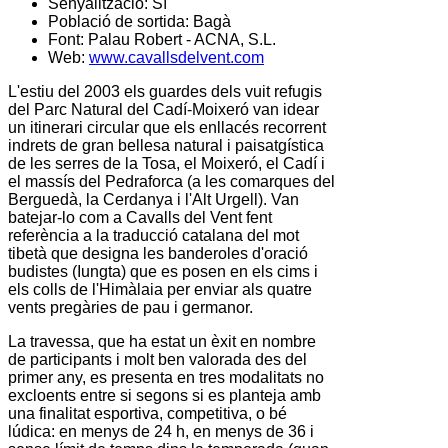
Senyalització:
Sí
Població de sortida:
Bagà
Font:
Palau Robert - ACNA, S.L.
Web:
www.cavallsdelvent.com
L'estiu del 2003 els guardes dels vuit refugis
del Parc Natural del Cadí-Moixeró van idear
un itinerari circular que els enllacés recorrent
indrets de gran bellesa natural i paisatgística
de les serres de la Tosa, el Moixeró, el Cadí i
el massís del Pedraforca (a les comarques del
Berguedà, la Cerdanya i l'Alt Urgell). Van
batejar-lo com a Cavalls del Vent fent
referència a la traducció catalana del mot
tibetà que designa les banderoles d'oració
budistes (Iungta) que es posen en els cims i
els colls de l'Himàlaia per enviar als quatre
vents pregàries de pau i germanor.
La travessa, que ha estat un èxit en nombre
de participants i molt ben valorada des del
primer any, es presenta en tres modalitats no
excloents entre si segons si es planteja amb
una finalitat esportiva, competitiva, o bé
lúdica: en menys de 24 h, en menys de 36 i