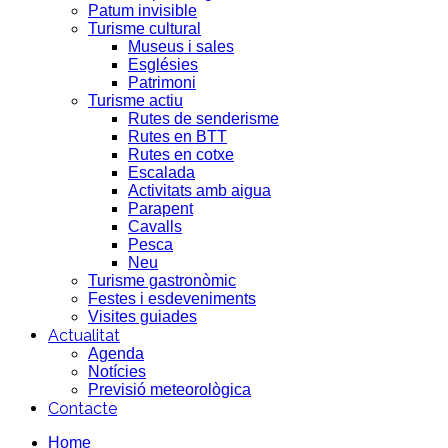
Patum invisible
Turisme cultural
Museus i sales
Esglésies
Patrimoni
Turisme actiu
Rutes de senderisme
Rutes en BTT
Rutes en cotxe
Escalada
Activitats amb aigua
Parapent
Cavalls
Pesca
Neu
Turisme gastronòmic
Festes i esdeveniments
Visites guiades
Actualitat
Agenda
Notícies
Previsió meteorològica
Contacte
Home