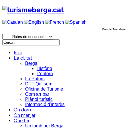
Google Translator
Inici
La ciutat
Berga
Història
L'entorn
La Patum
DTF Qui som
Oficina de Turisme
Com arribar
Plànol turístic
Informació d'interès
On dormir
On menjar
Què fer
Un tomb per Berga