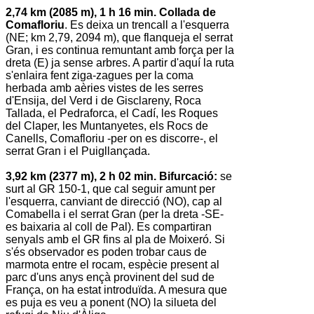
2,74 km (2085 m), 1 h 16 min. Collada de
Comafloriu
. Es deixa un trencall a l'esquerra
(NE; km 2,79, 2094 m), que flanqueja el serrat
Gran, i es continua remuntant amb força per la
dreta (E) ja sense arbres. A partir d'aquí la ruta
s'enlaira fent ziga-zagues per la coma
herbada amb aèries vistes de les serres
d'Ensija, del Verd i de Gisclareny, Roca
Tallada, el Pedraforca, el Cadí, les Roques
del Claper, les Muntanyetes, els Rocs de
Canells, Comafloriu -per on es discorre-, el
serrat Gran i el Puigllançada.
3,92 km (2377 m), 2 h 02 min. Bifurcació:
se
surt al GR 150-1, que cal seguir amunt per
l'esquerra, canviant de direcció (NO), cap al
Comabella i el serrat Gran (per la dreta -SE-
es baixaria al coll de Pal). Es compartiran
senyals amb el GR fins al pla de Moixeró. Si
s'és observador es poden trobar caus de
marmota entre el rocam, espècie present al
parc d'uns anys ençà provinent del sud de
França, on ha estat introduïda. A mesura que
es puja es veu a ponent (NO) la silueta del