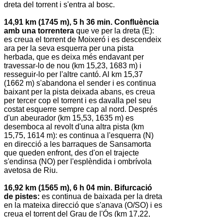
dreta del torrent i s'entra al bosc.
14,91 km (1745 m), 5 h 36 min. Confluència
amb una torrentera
que ve per la dreta (E):
es creua el torrent de Moixeró i es descendeix
ara per la seva esquerra per una pista
herbada, que es deixa més endavant per
travessar-lo de nou (km 15,23, 1683 m) i
resseguir-lo per l'altre cantó. Al km 15,37
(1662 m) s'abandona el sender i es continua
baixant per la pista deixada abans, es creua
per tercer cop el torrent i es davalla pel seu
costat esquerre sempre cap al nord. Després
d'un abeurador (km 15,53, 1635 m) es
desemboca al revolt d'una altra pista (km
15,75, 1614 m): es continua a l'esquerra (N)
en direcció a les barraques de Sansamorta
que queden enfront, des d'on el trajecte
s'endinsa (NO) per l'esplèndida i ombrívola
avetosa de Riu.
16,92 km (1565 m), 6 h 04 min. Bifurcació
de pistes:
es continua de baixada per la dreta
en la mateixa direcció que s'anava (O/SO) i es
creua el torrent del Grau de l'Ós (km 17,22,