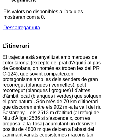
Els valors no disponibles a l'arxiu es
mostraran com a 0.
Descarregar ruta
L'itinerari
El trajecte està senyalitzat amb marques de
color taronja (excepte del prat d'Aguiló al pas
de Gosolans, on només es troben les del PR
C-124), que sovint comparteixen
protagonisme amb les dels senders de gran
recorregut (blanques i vermelles), petit
recorregut (blanques i grogues) i d'altres
d'àmbit local (blanques i verdes) que solquen
el parc natural. Són més de 70 km d'itinerari
que discorren entre els 902 m -a la vall del riu
Bastareny- i els 2513 m d'altitud (al refugi de
Niu d'Àliga; 2536 si s'ascendeix, com es
proposa, a la Tosa) acumulant un desnivell
positiu de 4800 m que deixen a l'abast del
caminant variats ecosistemes i racons tan