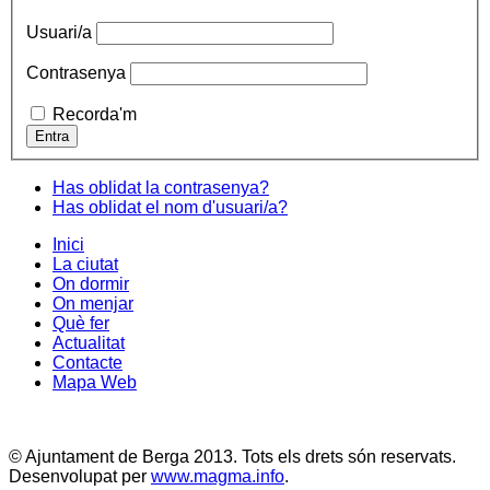
Usuari/a
Contrasenya
Recorda'm
Has oblidat la contrasenya?
Has oblidat el nom d'usuari/a?
Inici
La ciutat
On dormir
On menjar
Què fer
Actualitat
Contacte
Mapa Web
© Ajuntament de Berga 2013. Tots els drets són reservats.
Desenvolupat per
www.magma.info
.