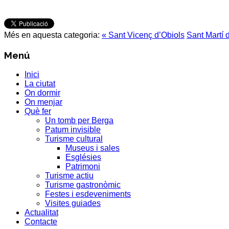
Més en aquesta categoria:
« Sant Vicenç d’Obiols
Sant Martí 
Menú
Inici
La ciutat
On dormir
On menjar
Què fer
Un tomb per Berga
Patum invisible
Turisme cultural
Museus i sales
Esglésies
Patrimoni
Turisme actiu
Turisme gastronòmic
Festes i esdeveniments
Visites guiades
Actualitat
Contacte