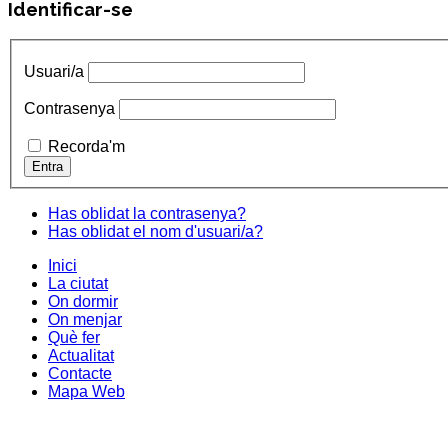
Identificar-se
Usuari/a
Contrasenya
Recorda'm
Has oblidat la contrasenya?
Has oblidat el nom d'usuari/a?
Inici
La ciutat
On dormir
On menjar
Què fer
Actualitat
Contacte
Mapa Web