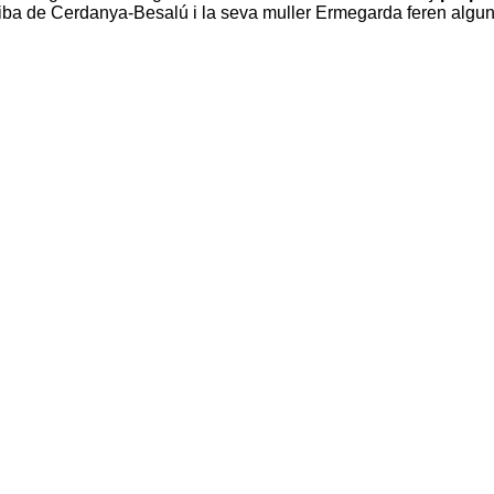
iba de Cerdanya-Besalú
i la seva muller
Ermegarda
feren algu