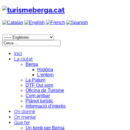
Inici
La ciutat
Berga
Història
L'entorn
La Patum
DTF Qui som
Oficina de Turisme
Com arribar
Plànol turístic
Informació d'interès
On dormir
On menjar
Què fer
Un tomb per Berga