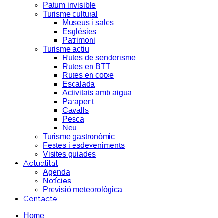
Patum invisible
Turisme cultural
Museus i sales
Esglésies
Patrimoni
Turisme actiu
Rutes de senderisme
Rutes en BTT
Rutes en cotxe
Escalada
Activitats amb aigua
Parapent
Cavalls
Pesca
Neu
Turisme gastronòmic
Festes i esdeveniments
Visites guiades
Actualitat
Agenda
Notícies
Previsió meteorològica
Contacte
Home