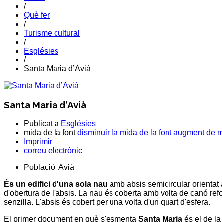
/
Què fer
/
Turisme cultural
/
Esglésies
/
Santa Maria d’Avià
Santa Maria d’Avià
Publicat a
Esglésies
mida de la font
disminuir la mida de la font
augment de mi
Imprimir
correu electrònic
Població:
Avià
És un edifici d'una sola nau
amb absis semicircular orientat a
d'obertura de l'absis. La nau és coberta amb volta de canó re
senzilla. L'absis és cobert per una volta d'un quart d'esfera.
El primer document en què s'esmenta
Santa Maria
és el de la