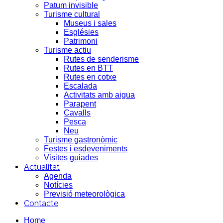
Patum invisible
Turisme cultural
Museus i sales
Esglésies
Patrimoni
Turisme actiu
Rutes de senderisme
Rutes en BTT
Rutes en cotxe
Escalada
Activitats amb aigua
Parapent
Cavalls
Pesca
Neu
Turisme gastronòmic
Festes i esdeveniments
Visites guiades
Actualitat
Agenda
Notícies
Previsió meteorològica
Contacte
Home