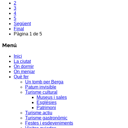
2
3
4
5
Següent
Final
Pàgina 1 de 5
Menú
Inici
La ciutat
On dormir
On menjar
Què fer
Un tomb per Berga
Patum invisible
Turisme cultural
Museus i sales
Esglésies
Patrimoni
Turisme actiu
Turisme gastronòmic
Festes i esdeveniments