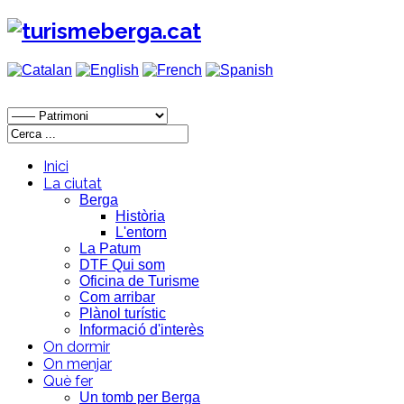
Inici
La ciutat
Berga
Història
L'entorn
La Patum
DTF Qui som
Oficina de Turisme
Com arribar
Plànol turístic
Informació d'interès
On dormir
On menjar
Què fer
Un tomb per Berga