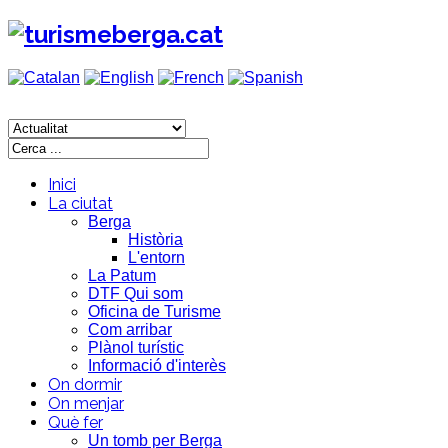
Inici
La ciutat
Berga
Història
L'entorn
La Patum
DTF Qui som
Oficina de Turisme
Com arribar
Plànol turístic
Informació d'interès
On dormir
On menjar
Què fer
Un tomb per Berga