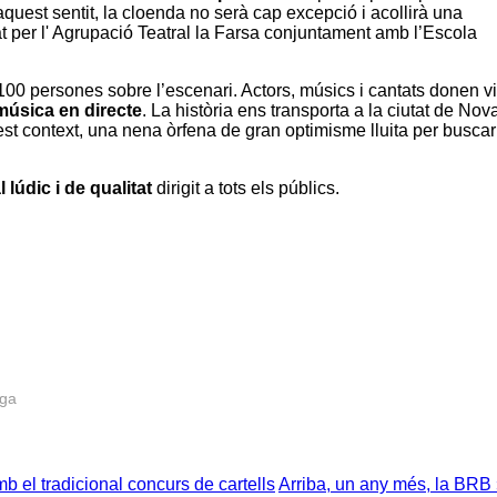
quest sentit, la cloenda no serà cap excepció i acollirà una
t per l'
Agrupació Teatral la Farsa
conjuntament amb l’
Escola
00 persones sobre l’escenari. Actors, músics i cantats donen v
 música en directe
. La història ens transporta a la ciutat de Nov
t context, una nena òrfena de gran optimisme lluita per buscar
 lúdic i de qualitat
dirigit a tots els públics.
rga
 el tradicional concurs de cartells
Arriba, un any més, la BRB