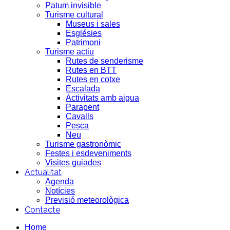
Patum invisible
Turisme cultural
Museus i sales
Esglésies
Patrimoni
Turisme actiu
Rutes de senderisme
Rutes en BTT
Rutes en cotxe
Escalada
Activitats amb aigua
Parapent
Cavalls
Pesca
Neu
Turisme gastronòmic
Festes i esdeveniments
Visites guiades
Actualitat
Agenda
Notícies
Previsió meteorològica
Contacte
Home