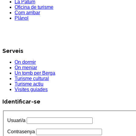
La Patum
Oficina de turisme
Com arribar
Plànol
Serveis
On dormir
On menjar
Un tomb per Berga
Turisme cultural
Turisme actiu
Visites guiades
Identificar-se
Usuari/a
Contrasenya