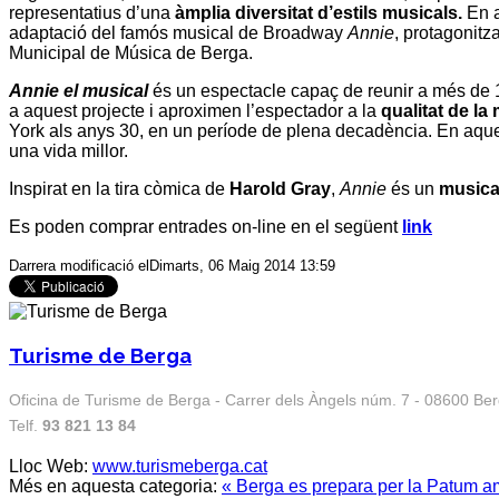
representatius d’una
àmplia diversitat d’estils musicals.
En a
adaptació del famós musical de Broadway
Annie
, protagonitza
Municipal de Música de Berga.
Annie el musical
és un espectacle capaç de reunir a més de 1
a aquest projecte i aproximen l’espectador a la
qualitat de la
York als anys 30, en un període de plena decadència. En aques
una vida millor.
Inspirat en la tira còmica de
Harold Gray
,
Annie
és un
musical
Es poden comprar entrades on-line en el següent
link
Darrera modificació elDimarts, 06 Maig 2014 13:59
Turisme de Berga
Oficina de Turisme de Berga - Carrer dels Àngels núm. 7 - 08600 Be
Telf.
93 821 13 84
Lloc Web:
www.turismeberga.cat
Més en aquesta categoria:
« Berga es prepara per la Patum amb