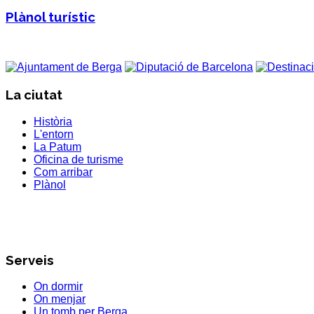
Plànol turístic
La ciutat
Història
L'entorn
La Patum
Oficina de turisme
Com arribar
Plànol
Serveis
On dormir
On menjar
Un tomb per Berga