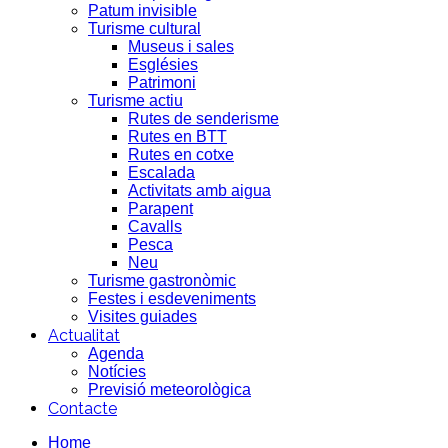
Patum invisible
Turisme cultural
Museus i sales
Esglésies
Patrimoni
Turisme actiu
Rutes de senderisme
Rutes en BTT
Rutes en cotxe
Escalada
Activitats amb aigua
Parapent
Cavalls
Pesca
Neu
Turisme gastronòmic
Festes i esdeveniments
Visites guiades
Actualitat
Agenda
Notícies
Previsió meteorològica
Contacte
Home