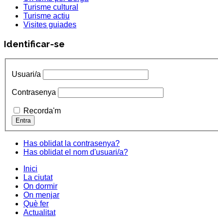
Turisme cultural
Turisme actiu
Visites guiades
Identificar-se
Usuari/a
Contrasenya
Recorda'm
Has oblidat la contrasenya?
Has oblidat el nom d'usuari/a?
Inici
La ciutat
On dormir
On menjar
Què fer
Actualitat