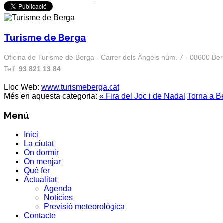
Turisme de Berga
Oficina de Turisme de Berga - Carrer dels Àngels núm. 7 - 08600 Be
Telf.
93 821 13 84
Lloc Web:
www.turismeberga.cat
Més en aquesta categoria:
« Fira del Joc i de Nadal
Torna a B
Menú
Inici
La ciutat
On dormir
On menjar
Què fer
Actualitat
Agenda
Notícies
Previsió meteorològica
Contacte