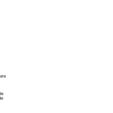
’ara
 de
de