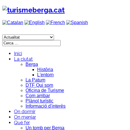
Inici
La ciutat
Berga
Història
L'entorn
La Patum
DTF Qui som
Oficina de Turisme
Com arribar
Plànol turístic
Informació d'interès
On dormir
On menjar
Què fer
Un tomb per Berga