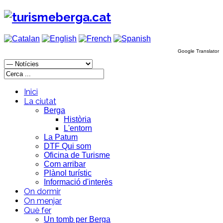
Google Translator
Inici
La ciutat
Berga
Història
L'entorn
La Patum
DTF Qui som
Oficina de Turisme
Com arribar
Plànol turístic
Informació d'interès
On dormir
On menjar
Què fer
Un tomb per Berga