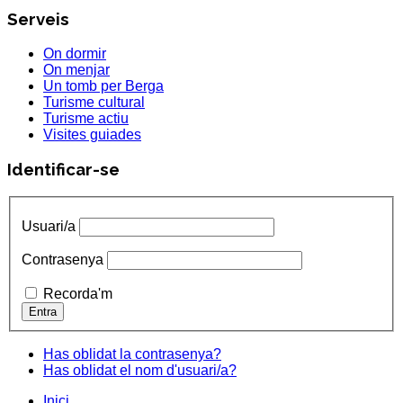
Serveis
On dormir
On menjar
Un tomb per Berga
Turisme cultural
Turisme actiu
Visites guiades
Identificar-se
Usuari/a
Contrasenya
Recorda'm
Has oblidat la contrasenya?
Has oblidat el nom d'usuari/a?
Inici