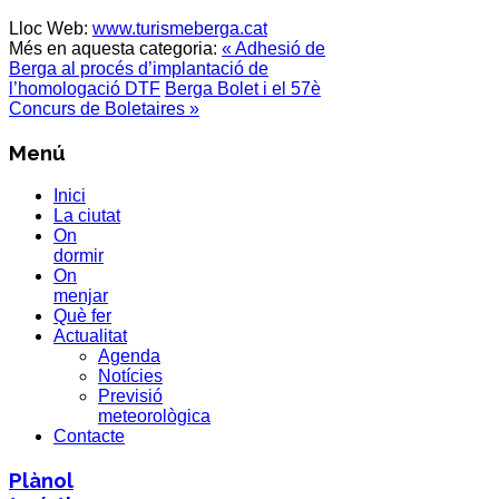
Lloc Web:
www.turismeberga.cat
Més en aquesta categoria:
« Adhesió de
Berga al procés d’implantació de
l’homologació DTF
Berga Bolet i el 57è
Concurs de Boletaires »
Menú
Inici
La ciutat
On
dormir
On
menjar
Què fer
Actualitat
Agenda
Notícies
Previsió
meteorològica
Contacte
Plànol