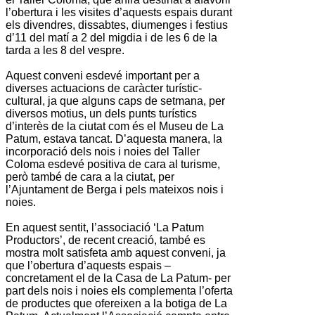
l’obertura i les visites d’aquests espais durant
els divendres, dissabtes, diumenges i festius
d’11 del matí a 2 del migdia i de les 6 de la
tarda a les 8 del vespre.
Aquest conveni esdevé important per a
diverses actuacions de caràcter turístic-
cultural, ja que alguns caps de setmana, per
diversos motius, un dels punts turístics
d’interès de la ciutat com és el
Museu de La
Patum
, estava tancat. D’aquesta manera, la
incorporació dels nois i noies del
Taller
Coloma
esdevé positiva de cara al turisme,
però també de cara a la ciutat, per
l’
Ajuntament de Berga
i pels mateixos nois i
noies.
En aquest sentit, l’associació
‘La Patum
Productors’
, de recent creació, també es
mostra molt satisfeta amb aquest conveni, ja
que l’obertura d’aquests espais –
concretament el de la
Casa de La Patum
- per
part dels nois i noies els complementa l’oferta
de productes que ofereixen a la botiga de
La