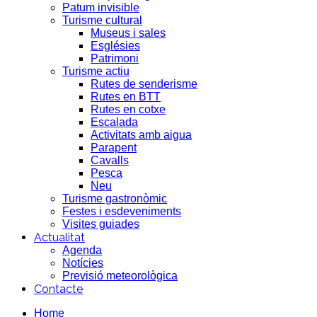
Patum invisible
Turisme cultural
Museus i sales
Esglésies
Patrimoni
Turisme actiu
Rutes de senderisme
Rutes en BTT
Rutes en cotxe
Escalada
Activitats amb aigua
Parapent
Cavalls
Pesca
Neu
Turisme gastronòmic
Festes i esdeveniments
Visites guiades
Actualitat
Agenda
Notícies
Previsió meteorològica
Contacte
Home