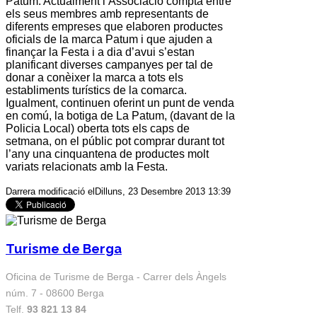
Patum
. Actualment l’Associació compta entre
els seus membres amb representants de
diferents empreses que elaboren productes
oficials de la marca
Patum
i que ajuden a
finançar la Festa i a dia d’avui s’estan
planificant diverses campanyes per tal de
donar a conèixer la marca a tots els
establiments turístics de la comarca.
Igualment, continuen oferint un punt de venda
en comú, la botiga de
La Patum
, (davant de la
Policia Local) oberta tots els caps de
setmana, on el públic pot comprar durant tot
l’any una cinquantena de productes molt
variats relacionats amb la Festa.
Darrera modificació elDilluns, 23 Desembre 2013 13:39
Turisme de Berga
Oficina de Turisme de Berga - Carrer dels Àngels
núm. 7 - 08600 Berga
Telf.
93 821 13 84