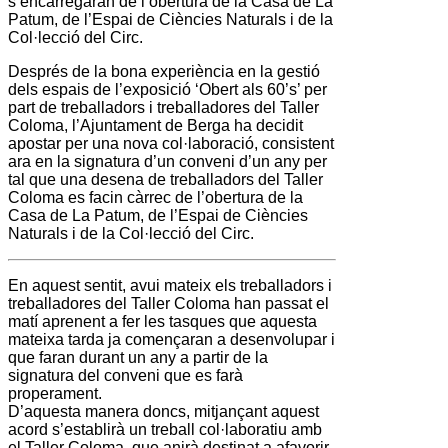
s’encarregaran de l’obertura de la
Casa de La
Patum
, de l’
Espai de Ciències Naturals
i de la
Col·lecció del Circ
.
Després de la bona experiència en la gestió
dels espais de l’exposició ‘Obert als 60’s’ per
part de treballadors i treballadores del
Taller
Coloma
, l’
Ajuntament de Berga
ha decidit
apostar per una nova col·laboració, consistent
ara en la signatura d’un conveni d’un any per
tal que una desena de treballadors del
Taller
Coloma
es facin càrrec de l’obertura de la
Casa de La Patum
, de l’
Espai de Ciències
Naturals
i de la
Col·lecció del Circ
.
En aquest sentit, avui mateix els treballadors i
treballadores del
Taller Coloma
han passat el
matí aprenent a fer les tasques que aquesta
mateixa tarda ja començaran a desenvolupar i
que faran durant un any a partir de la
signatura del conveni que es farà
properament.
D’aquesta manera doncs, mitjançant aquest
acord s’establirà un treball col·laboratiu amb
el
Taller Coloma
, que anirà destinat a afavorir