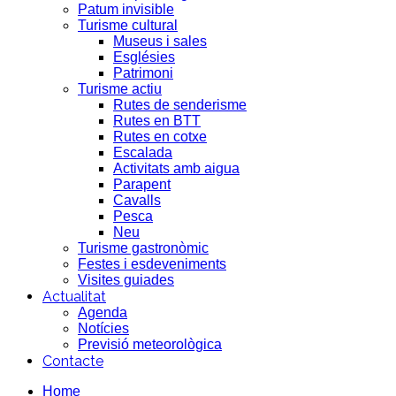
Patum invisible
Turisme cultural
Museus i sales
Esglésies
Patrimoni
Turisme actiu
Rutes de senderisme
Rutes en BTT
Rutes en cotxe
Escalada
Activitats amb aigua
Parapent
Cavalls
Pesca
Neu
Turisme gastronòmic
Festes i esdeveniments
Visites guiades
Actualitat
Agenda
Notícies
Previsió meteorològica
Contacte
Home