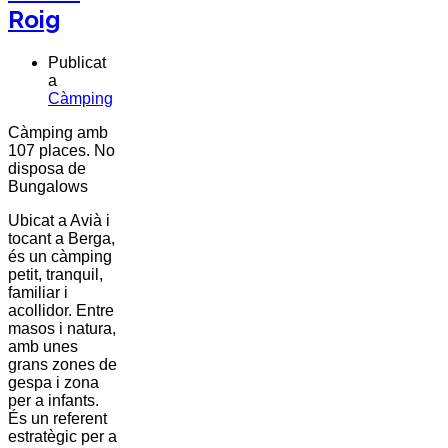
Roig
Publicat
a
Càmping
Càmping amb
107 places. No
disposa de
Bungalows
Ubicat a
Avià
i
tocant a
Berga
,
és un càmping
petit, tranquil,
familiar i
acollidor. Entre
masos i natura,
amb unes
grans zones de
gespa i zona
per a infants.
És un referent
estratègic per a