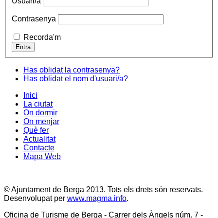
Usuari/a
Contrasenya
Recorda'm
Has oblidat la contrasenya?
Has oblidat el nom d'usuari/a?
Inici
La ciutat
On dormir
On menjar
Què fer
Actualitat
Contacte
Mapa Web
© Ajuntament de Berga 2013. Tots els drets són reservats.
Desenvolupat per
www.magma.info
.
Oficina de Turisme de Berga - Carrer dels Àngels núm. 7 -