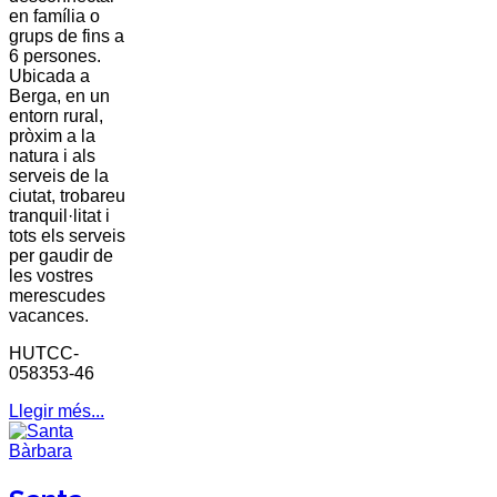
en família o
grups de fins a
6 persones.
Ubicada a
Berga, en un
entorn rural,
pròxim a la
natura i als
serveis de la
ciutat, trobareu
tranquil·litat i
tots els serveis
per gaudir de
les vostres
merescudes
vacances.
HUTCC-
058353-46
Llegir més...