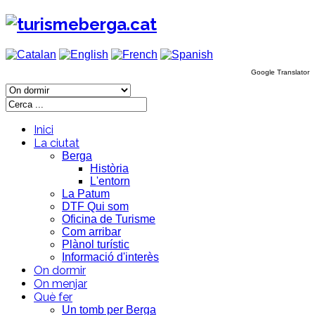
Google Translator
Inici
La ciutat
Berga
Història
L'entorn
La Patum
DTF Qui som
Oficina de Turisme
Com arribar
Plànol turístic
Informació d'interès
On dormir
On menjar
Què fer
Un tomb per Berga