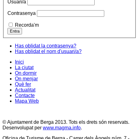
Usuari/a
Contrasenya
Recorda'm
Has oblidat la contrasenya?
Has oblidat el nom d'usuari/a?
Inici
La ciutat
On dormir
On menjar
Què fer
Actualitat
Contacte
Mapa Web
© Ajuntament de Berga 2013. Tots els drets són reservats.
Desenvolupat per
www.magma.info
.
Oficina de Turisme de Berga - Carrer dels Àngels núm. 7 -