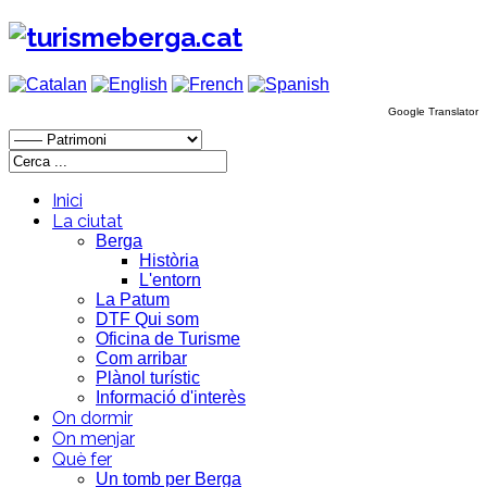
Google Translator
Inici
La ciutat
Berga
Història
L'entorn
La Patum
DTF Qui som
Oficina de Turisme
Com arribar
Plànol turístic
Informació d'interès
On dormir
On menjar
Què fer
Un tomb per Berga