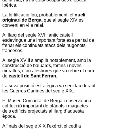
ibèrica.
La fortificació fou, probablement, el
nucli
originari de
Berga
,
que al segle XIV es
convertí en vila reial.
Al llarg del segle XVI l’antic castell
esdevingué una important fortalesa per tal de
frenar els continuats atacs dels hugonots
francesos.
Al segle XVIII s’amplià notablement, amb la
construcció de baluards, fortins i noves
muralles, i fou aleshores que va rebre el nom
de
castell de
Sant Ferran
.
La seva posició estratègica va ser clau durant
les Guerres Carlines del segle XIX.
El Museu Comarcal de Berga conserva una
col·lecció important de plànols i maquetes
dels edificis projectats al llarg d’aquesta
època.
A finals del segle XIX l'exèrcit el cedí a