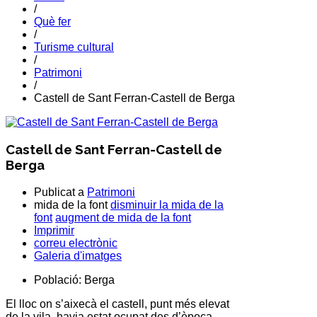
/
Què fer
/
Turisme cultural
/
Patrimoni
/
Castell de Sant Ferran-Castell de Berga
Castell de Sant Ferran-Castell de
Berga
Publicat a
Patrimoni
mida de la font
disminuir la mida de la
font
augment de mida de la font
Imprimir
correu electrònic
Galeria d'imatges
Població:
Berga
El lloc on s’aixecà el castell, punt més elevat
de la vila, havia estat ocupat des d’època