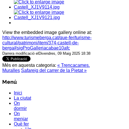
View the embedded image gallery online at:
http://www.turismeberga.cat/que-fer/turisme-
cultural/patrimoni/item/374-castell-de-
berga#sigProGalleriacabae10afc
Darrera modificació elDivendres, 09 Maig 2025 18:38
Més en aquesta categoria:
« Trencacames.
Muralles
Safareig del carrer de la Pietat »
Menú
Inici
La ciutat
On
dormir
On
menjar
Què fer