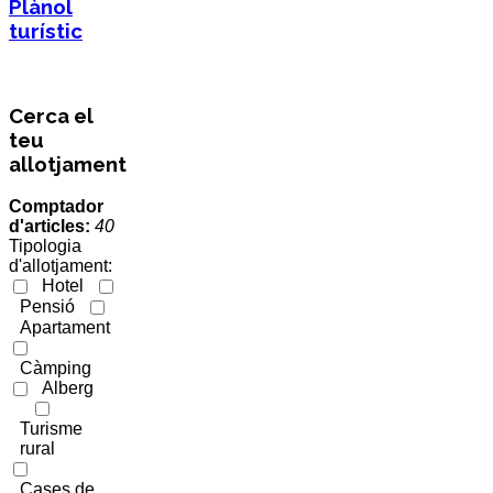
Plànol
turístic
Cerca el
teu
allotjament
Comptador
d'articles:
40
Tipologia
d'allotjament:
Hotel
Pensió
Apartament
Càmping
Alberg
Turisme
rural
Cases de