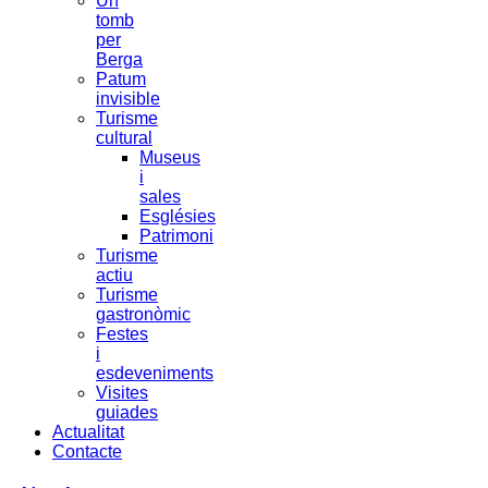
Un
tomb
per
Berga
Patum
invisible
Turisme
cultural
Museus
i
sales
Esglésies
Patrimoni
Turisme
actiu
Turisme
gastronòmic
Festes
i
esdeveniments
Visites
guiades
Actualitat
Contacte