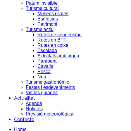
Patum invisible
Turisme cultural
Museus i sales
Esglésies
Patrimoni
Turisme actiu
Rutes de senderisme
Rutes en BTT
Rutes en cotxe
Escalada
Activitats amb aigua
Parapent
Cavalls
Pesca
Neu
Turisme gastronòmic
Festes i esdeveniments
Visites guiades
Actualitat
Agenda
Notícies
Previsió meteorològica
Contacte
Home