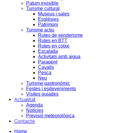
Patum invisible
Turisme cultural
Museus i sales
Esglésies
Patrimoni
Turisme actiu
Rutes de senderisme
Rutes en BTT
Rutes en cotxe
Escalada
Activitats amb aigua
Parapent
Cavalls
Pesca
Neu
Turisme gastronòmic
Festes i esdeveniments
Visites guiades
Actualitat
Agenda
Notícies
Previsió meteorològica
Contacte
Home