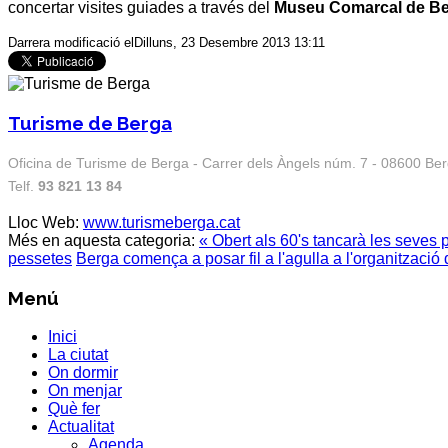
concertar visites guiades a través del
Museu Comarcal de B
Darrera modificació elDilluns, 23 Desembre 2013 13:11
Turisme de Berga
Oficina de Turisme de Berga - Carrer dels Àngels núm. 7 - 08600 Be
Telf.
93 821 13 84
Lloc Web:
www.turismeberga.cat
Més en aquesta categoria:
« Obert als 60's tancarà les seves
pessetes
Berga comença a posar fil a l'agulla a l'organitzaci
Menú
Inici
La ciutat
On dormir
On menjar
Què fer
Actualitat
Agenda