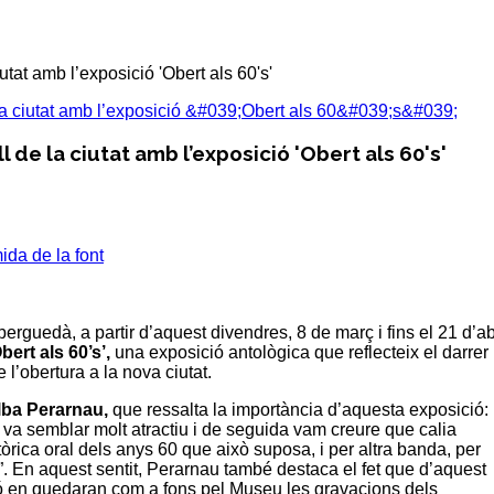
iutat amb l’exposició 'Obert als 60's'
l de la ciutat amb l’exposició 'Obert als 60's'
da de la font
rguedà, a partir d’aquest divendres, 8 de març i fins el 21 d’abr
bert als 60’s’,
una exposició antològica que reflecteix el darrer
l’obertura a la nova ciutat.
lba Perarnau
,
que ressalta la importància d’aquesta exposició:
va semblar molt atractiu i de seguida vam creure que calia
òrica oral dels anys 60 que això suposa, i per altra banda, per
s”. En aquest sentit, Perarnau també destaca el fet que d’aquest
ó en quedaran com a fons pel Museu les gravacions dels