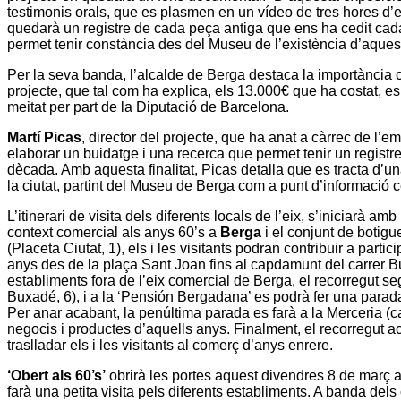
testimonis orals, que es plasmen en un vídeo de tres hores d’en
quedarà un registre de cada peça antiga que ens ha cedit cada 
permet tenir constància des del Museu de l’existència d’aquest
Per la seva banda, l’alcalde de Berga destaca la importància c
projecte, que tal com ha explica, els 13.000€ que ha costat, es 
meitat per part de la
Diputació de Barcelona
.
Martí Picas
, director del projecte, que ha anat a càrrec de l’
elaborar un buidatge i una recerca que permet tenir un registre
dècada. Amb aquesta finalitat, Picas detalla que es tracta d’un
la ciutat, partint del
Museu de Berga
com a punt d’informació c
L’itinerari de visita dels diferents locals de l’eix, s’iniciarà amb 
context comercial als anys 60’s a
Berga
i el conjunt de botig
(
Placeta Ciutat
, 1), els i les visitants podran contribuir a part
anys des de la plaça
Sant Joan
fins al capdamunt del carrer
B
establiments fora de l’eix comercial de
Berga
, el recorregut se
Buxadé
, 6), i a la
‘Pensión Bergadana’
es podrà fer una parada
Per anar acabant, la penúltima parada es farà a la Merceria (c
negocis i productes d’aquells anys. Finalment, el recorregut 
traslladar els i les visitants al comerç d’anys enrere.
‘Obert als 60’s’
obrirà les portes aquest divendres 8 de març a
farà una petita visita pels diferents establiments. A banda de