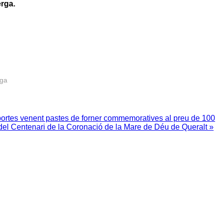
erga
.
rga
 portes venent pastes de forner commemoratives al preu de 100
ó del Centenari de la Coronació de la Mare de Déu de Queralt »