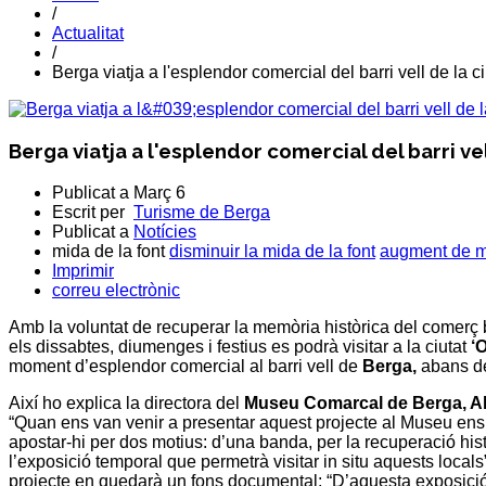
/
Actualitat
/
Berga viatja a l'esplendor comercial del barri vell de la c
Berga viatja a l'esplendor comercial del barri vel
Publicat a
Març 6
Escrit per
Turisme de Berga
Publicat a
Notícies
mida de la font
disminuir la mida de la font
augment de mi
Imprimir
correu electrònic
Amb la voluntat de recuperar la memòria històrica del comerç be
els dissabtes, diumenges i festius es podrà visitar a la ciutat
‘O
moment d’esplendor comercial al barri vell de
Berga
,
abans de 
Així ho explica la directora del
Museu Comarcal de Berga
,
A
“Quan ens van venir a presentar aquest projecte al Museu ens 
apostar-hi per dos motius: d’una banda, per la recuperació hist
l’exposició temporal que permetrà visitar in situ aquests local
projecte en quedarà un fons documental: “D’aquesta exposici