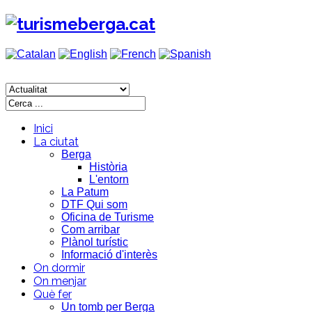
Inici
La ciutat
Berga
Història
L'entorn
La Patum
DTF Qui som
Oficina de Turisme
Com arribar
Plànol turístic
Informació d'interès
On dormir
On menjar
Què fer
Un tomb per Berga