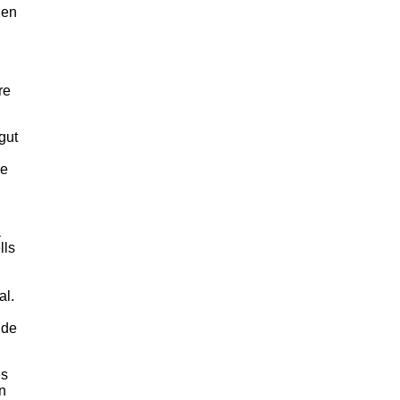
 en
re
gut
de
a
lls
al.
 de
es
n