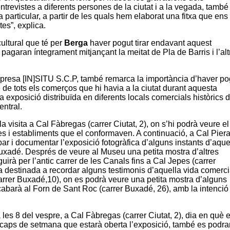
trevistes a diferents persones de la ciutat i a la vegada, també
particular, a partir de les quals hem elaborat una fitxa que ens
es”, explica.
ultural que té per
Berga
haver pogut tirar endavant aquest
pagaran íntegrament mitjançant la meitat de Pla de Barris i l’alt
empresa
[IN]SITU S.C.P
, també remarca la importància d’haver po
 de tots els comerços que hi havia a la ciutat durant aquesta
a exposició distribuïda en diferents locals comercials històrics 
entral.
la visita a
Cal Fàbregas
(carrer
Ciutat
, 2), on s’hi podrà veure el
ues i establiments que el conformaven. A continuació, a
Cal Pier
icipar i documentar l’exposició fotogràfica d’alguns instants d’aque
uxadé
. Després de veure al Museu una petita mostra d’altres
guirà per l’antic carrer de les
Canals
fins a
Cal Jepes
(carrer
 destinada a recordar alguns testimonis d’aquella vida comerci
arrer
Buxadé
,10), on es podrà veure una petita mostra d’alguns
acabarà al
Forn de Sant Roc
(carrer
Buxadé
, 26), amb la intenció
 les 8 del vespre, a
Cal Fàbregas
(carrer
Ciutat
, 2), dia en què 
ls caps de setmana que estarà oberta l’exposició, també es podra