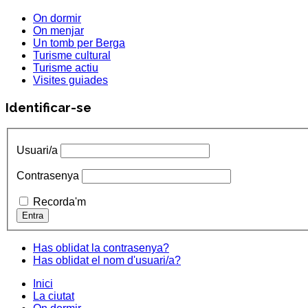
On dormir
On menjar
Un tomb per Berga
Turisme cultural
Turisme actiu
Visites guiades
Identificar-se
Usuari/a
Contrasenya
Recorda'm
Has oblidat la contrasenya?
Has oblidat el nom d'usuari/a?
Inici
La ciutat