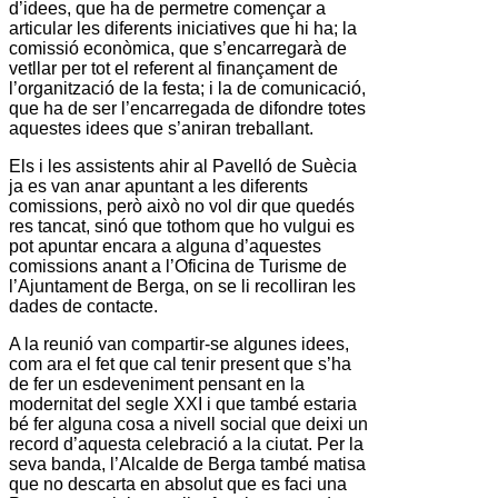
d’idees, que ha de permetre començar a
articular les diferents iniciatives que hi ha; la
comissió econòmica, que s’encarregarà de
vetllar per tot el referent al finançament de
l’organització de la festa; i la de comunicació,
que ha de ser l’encarregada de difondre totes
aquestes idees que s’aniran treballant.
Els i les assistents ahir al
Pavelló de Suècia
ja es van anar apuntant a les diferents
comissions, però això no vol dir que quedés
res tancat, sinó que tothom que ho vulgui es
pot apuntar encara a alguna d’aquestes
comissions anant a l’Oficina de Turisme de
l’Ajuntament de
Berga
, on se li recolliran les
dades de contacte.
A la reunió van compartir-se algunes idees,
com ara el fet que cal tenir present que s’ha
de fer un esdeveniment pensant en la
modernitat del segle XXI i que també estaria
bé fer alguna cosa a nivell social que deixi un
record d’aquesta celebració a la ciutat. Per la
seva banda, l’Alcalde de
Berga
també matisa
que no descarta en absolut que es faci una