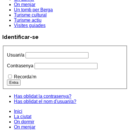
On menjar
Un tomb per Berga
Turisme cultural
Turisme actiu
Visites guiades
Identificar-se
Usuari/a
Contrasenya
Recorda'm
Has oblidat la contrasenya?
Has oblidat el nom d'usuari/a?
Inici
La ciutat
On dormir
On menjar