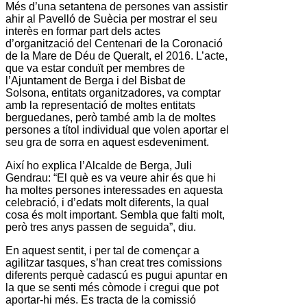
Més d’una setantena de persones van assistir
ahir al
Pavelló de Suècia
per mostrar el seu
interès en formar part dels actes
d’organització del Centenari de la Coronació
de la
Mare de Déu de Queralt
, el 2016. L’acte,
que va estar conduït per membres de
l’Ajuntament de
Berga
i del
Bisbat de
Solsona
, entitats organitzadores, va comptar
amb la representació de moltes entitats
berguedanes, però també amb la de moltes
persones a títol individual que volen aportar el
seu gra de sorra en aquest esdeveniment.
Així ho explica l’Alcalde de
Berga
,
Juli
Gendrau
: “El què es va veure ahir és que hi
ha moltes persones interessades en aquesta
celebració, i d’edats molt diferents, la qual
cosa és molt important. Sembla que falti molt,
però tres anys passen de seguida”, diu.
En aquest sentit, i per tal de començar a
agilitzar tasques, s’han creat tres comissions
diferents perquè cadascú es pugui apuntar en
la que se senti més còmode i cregui que pot
aportar-hi més. Es tracta de la comissió