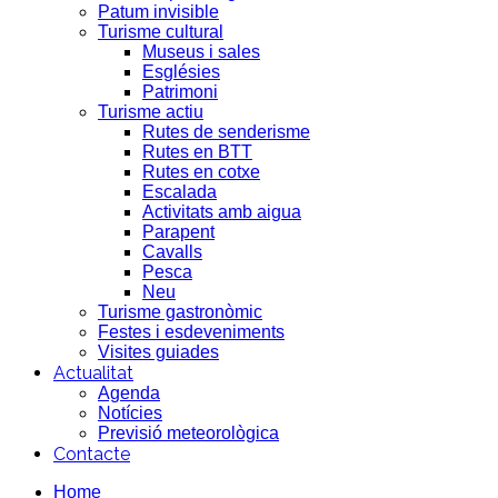
Patum invisible
Turisme cultural
Museus i sales
Esglésies
Patrimoni
Turisme actiu
Rutes de senderisme
Rutes en BTT
Rutes en cotxe
Escalada
Activitats amb aigua
Parapent
Cavalls
Pesca
Neu
Turisme gastronòmic
Festes i esdeveniments
Visites guiades
Actualitat
Agenda
Notícies
Previsió meteorològica
Contacte
Home