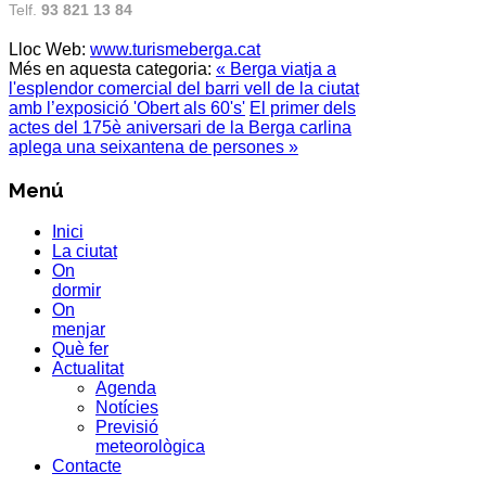
Telf.
93 821 13 84
Lloc Web:
www.turismeberga.cat
Més en aquesta categoria:
« Berga viatja a
l'esplendor comercial del barri vell de la ciutat
amb l’exposició 'Obert als 60's'
El primer dels
actes del 175è aniversari de la Berga carlina
aplega una seixantena de persones »
Menú
Inici
La ciutat
On
dormir
On
menjar
Què fer
Actualitat
Agenda
Notícies
Previsió
meteorològica
Contacte