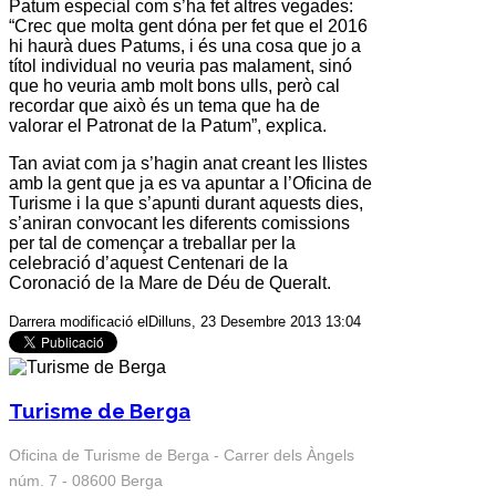
Patum
especial com s’ha fet altres vegades:
“Crec que molta gent dóna per fet que el 2016
hi haurà dues Patums, i és una cosa que jo a
títol individual no veuria pas malament, sinó
que ho veuria amb molt bons ulls, però cal
recordar que això és un tema que ha de
valorar el
Patronat de la Patum
”, explica.
Tan aviat com ja s’hagin anat creant les llistes
amb la gent que ja es va apuntar a l’Oficina de
Turisme i la que s’apunti durant aquests dies,
s’aniran convocant les diferents comissions
per tal de començar a treballar per la
celebració d’aquest Centenari de la
Coronació de la
Mare de Déu de Queralt
.
Darrera modificació elDilluns, 23 Desembre 2013 13:04
Turisme de Berga
Oficina de Turisme de Berga - Carrer dels Àngels
núm. 7 - 08600 Berga