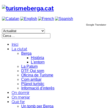
Google Translator
Inici
La ciutat
Berga
Història
L'entorn
La Patum
DTF Qui som
Oficina de Turisme
Com arribar
Plànol turístic
Informació d'interès
On dormir
On menjar
Què fer
Un tomb per Berga