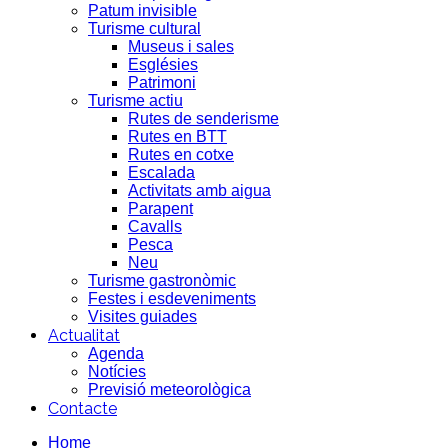
Patum invisible
Turisme cultural
Museus i sales
Esglésies
Patrimoni
Turisme actiu
Rutes de senderisme
Rutes en BTT
Rutes en cotxe
Escalada
Activitats amb aigua
Parapent
Cavalls
Pesca
Neu
Turisme gastronòmic
Festes i esdeveniments
Visites guiades
Actualitat
Agenda
Notícies
Previsió meteorològica
Contacte
Home