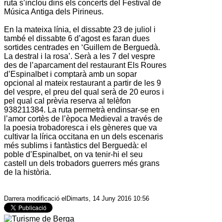
ruta s’inclou dins els concerts del Festival de
Música Antiga dels Pirineus.
En la mateixa línia, el dissabte 23 de juliol i
també el dissabte 6 d’agost es faran dues
sortides centrades en ‘Guillem de Berguedà.
La destral i la rosa’. Serà a les 7 del vespre
des de l’aparcament del restaurant Els Roures
d’Espinalbet i comptarà amb un sopar
opcional al mateix restaurant a partir de les 9
del vespre, el preu del qual serà de 20 euros i
pel qual cal prèvia reserva al telèfon
938211384. La ruta permetrà endinsar-se en
l’amor cortès de l’època Medieval a través de
la poesia trobadoresca i els gèneres que va
cultivar la lírica occitana en un dels escenaris
més sublims i fantàstics del Berguedà: el
poble d’Espinalbet, on va tenir-hi el seu
castell un dels trobadors guerrers més grans
de la història.
Darrera modificació elDimarts, 14 Juny 2016 10:56