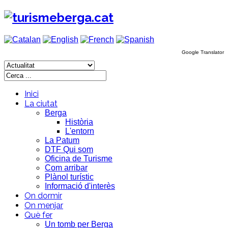
Google Translator
Inici
La ciutat
Berga
Història
L'entorn
La Patum
DTF Qui som
Oficina de Turisme
Com arribar
Plànol turístic
Informació d'interès
On dormir
On menjar
Què fer
Un tomb per Berga