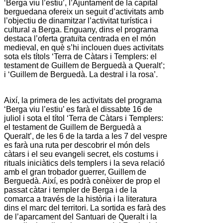
‘Berga viu l’estiu’, l’Ajuntament de la capital
berguedana ofereix un seguit d’activitats amb
l’objectiu de dinamitzar l’activitat turística i
cultural a Berga. Enguany, dins el programa
destaca l’oferta gratuïta centrada en el món
medieval, en què s’hi inclouen dues activitats
sota els títols ‘Terra de Càtars i Templers: el
testament de Guillem de Berguedà a Queralt’;
i ‘Guillem de Berguedà. La destral i la rosa’.
Així, la primera de les activitats del programa
‘Berga viu l’estiu’ es farà el dissabte 16 de
juliol i sota el títol ‘Terra de Càtars i Templers:
el testament de Guillem de Berguedà a
Queralt’, de les 6 de la tarda a les 7 del vespre
es farà una ruta per descobrir el món dels
càtars i el seu evangeli secret, els costums i
rituals iniciàtics dels templers i la seva relació
amb el gran trobador guerrer, Guillem de
Berguedà. Així, es podrà conèixer de prop el
passat càtar i templer de Berga i de la
comarca a través de la història i la literatura
dins el marc del territori. La sortida es farà des
de l’aparcament del Santuari de Queralt i la