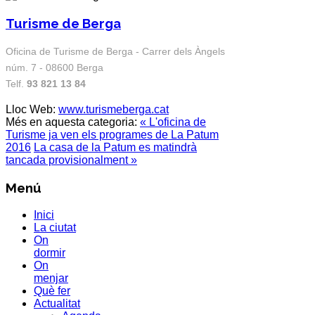
Turisme de Berga
Oficina de Turisme de Berga - Carrer dels Àngels
núm. 7 - 08600 Berga
Telf.
93 821 13 84
Lloc Web:
www.turismeberga.cat
Més en aquesta categoria:
« L'oficina de
Turisme ja ven els programes de La Patum
2016
La casa de la Patum es matindrà
tancada provisionalment »
Menú
Inici
La ciutat
On
dormir
On
menjar
Què fer
Actualitat