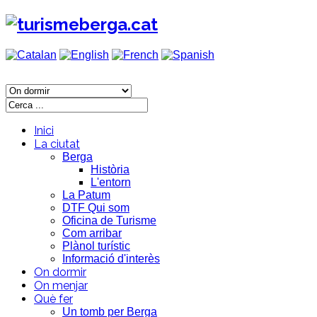
Inici
La ciutat
Berga
Història
L'entorn
La Patum
DTF Qui som
Oficina de Turisme
Com arribar
Plànol turístic
Informació d'interès
On dormir
On menjar
Què fer
Un tomb per Berga