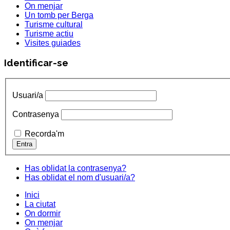
On menjar
Un tomb per Berga
Turisme cultural
Turisme actiu
Visites guiades
Identificar-se
Usuari/a
Contrasenya
Recorda'm
Has oblidat la contrasenya?
Has oblidat el nom d'usuari/a?
Inici
La ciutat
On dormir
On menjar