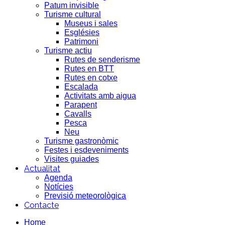
Patum invisible
Turisme cultural
Museus i sales
Esglésies
Patrimoni
Turisme actiu
Rutes de senderisme
Rutes en BTT
Rutes en cotxe
Escalada
Activitats amb aigua
Parapent
Cavalls
Pesca
Neu
Turisme gastronòmic
Festes i esdeveniments
Visites guiades
Actualitat
Agenda
Notícies
Previsió meteorològica
Contacte
Home