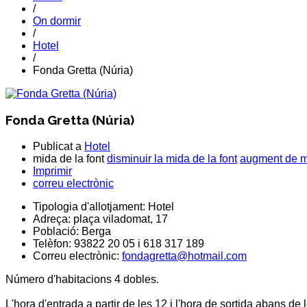
/
On dormir
/
Hotel
/
Fonda Gretta (Núria)
Fonda Gretta (Núria)
Publicat a
Hotel
mida de la font
disminuir la mida de la font
augment de mi
Imprimir
correu electrònic
Tipologia d'allotjament:
Hotel
Adreça:
plaça viladomat, 17
Població:
Berga
Telèfon:
93822 20 05 i 618 317 189
Correu electrònic:
fondagretta@hotmail.com
Número d'habitacions 4 dobles.
L'hora d'entrada a partir de les 12 i l'hora de sortida abans de 