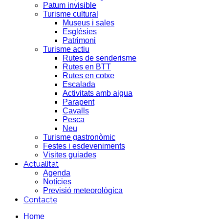
Patum invisible
Turisme cultural
Museus i sales
Esglésies
Patrimoni
Turisme actiu
Rutes de senderisme
Rutes en BTT
Rutes en cotxe
Escalada
Activitats amb aigua
Parapent
Cavalls
Pesca
Neu
Turisme gastronòmic
Festes i esdeveniments
Visites guiades
Actualitat
Agenda
Notícies
Previsió meteorològica
Contacte
Home