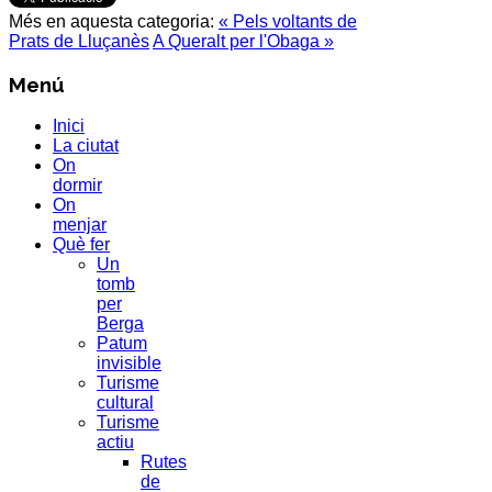
Més en aquesta categoria:
« Pels voltants de
Prats de Lluçanès
A Queralt per l'Obaga »
Menú
Inici
La ciutat
On
dormir
On
menjar
Què fer
Un
tomb
per
Berga
Patum
invisible
Turisme
cultural
Turisme
actiu
Rutes
de