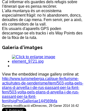
Cal informar els guardes dels refugis sobre
l'itinerari que es pensa recórrer.
L'alta muntanya és un ecosistema
especialment fràgil: no hi abandonem, doncs,
deixalles de cap mena. Fem servir, per a això,
els contenidors de la vall.
Els usuaris d'aparells GPS poden
descarregar-se els tracks i els Way Points des
de la fitxa de la ruta.
Galeria d'imatges
View the embedded image gallery online at:
http://www.turismeberga.cat/que-fer/turisme-
actiu/rutes-de-senderisme/item/503-volta-pels-
plans-d-anyella-i-de-rus-passant-per-la-font-
ferri/503-volta-pels-plans-d-anyella-i-de-rus-
passant-per-la-font-
ferri#sigProGalleriae144569bfa
Darrera modificació elDimecres, 29 Gener 2014 16:42