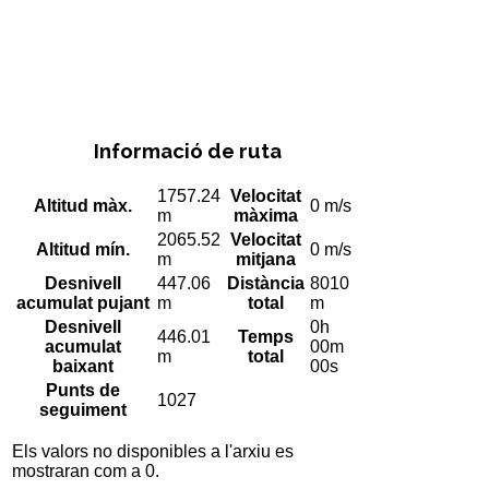
Informació de ruta
1757.24
Velocitat
Altitud màx.
0 m/s
m
màxima
2065.52
Velocitat
Altitud mín.
0 m/s
m
mitjana
Desnivell
447.06
Distància
8010
acumulat pujant
m
total
m
Desnivell
0h
446.01
Temps
acumulat
00m
m
total
baixant
00s
Punts de
1027
seguiment
Els valors no disponibles a l'arxiu es
mostraran com a 0.