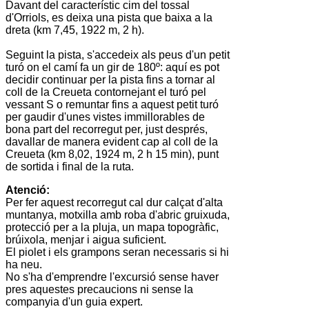
Davant del característic cim del
tossal
d'Orriols
, es deixa una pista que baixa a la
dreta (km 7,45, 1922 m, 2 h).
Seguint la pista, s'accedeix als peus d'un petit
turó on el camí fa un gir de 180º: aquí es pot
decidir continuar per la pista fins a tornar al
coll de la Creueta
contornejant el turó pel
vessant S o remuntar fins a aquest petit turó
per gaudir d'unes vistes immillorables de
bona part del recorregut per, just després,
davallar de manera evident cap al
coll de la
Creueta
(km 8,02, 1924 m, 2 h 15 min), punt
de sortida i final de la ruta.
Atenció:
Per fer aquest recorregut cal dur calçat d'alta
muntanya, motxilla amb roba d'abric gruixuda,
protecció per a la pluja, un mapa topogràfic,
brúixola, menjar i aigua suficient.
El piolet i els grampons seran necessaris si hi
ha neu.
No s'ha d'emprendre l'excursió sense haver
pres aquestes precaucions ni sense la
companyia d'un guia expert.