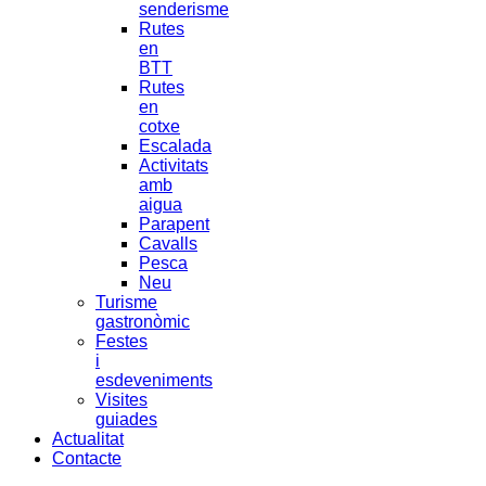
senderisme
Rutes
en
BTT
Rutes
en
cotxe
Escalada
Activitats
amb
aigua
Parapent
Cavalls
Pesca
Neu
Turisme
gastronòmic
Festes
i
esdeveniments
Visites
guiades
Actualitat
Contacte