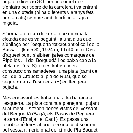
puja en direcció SO, per un corriol que
s'enlaira per sobre de la carretera i va entrant
en una clotada (hi ha diferents viaranys fets
per ramats) sempre amb tendència cap a
migdia.
S'arriba a un cap de serrat que domina la
clotada que es va seguint i a una altra que
s'enllaça per l'esquerra tot creuant el coll de la
Bassa
...
(km 5,32, 1924 m, 1 h 40 min). Des
d'aquest punt, s'albiren ja les comarques del
Ripollès
...
i del
Berguedà
i es baixa cap a la
pleta de Rus (S), on es troben unes
construccions ramaderes i una pista (camí del
coll de la Creueta
al pla de Rus), que se
segueix cap a l'esquerra (E) en lleugera
pujada.
Més endavant, es troba una altra barraca a
l'esquerra. La pista continua planejant i pujant
suaument. Es tenen bones vistes del vessant
del
Berguedà
(
Bagà
, els
Rasos de Peguera
,
la serra d'
Ensija
i el
Cadí
). Es passa una
repoblació forestal poc reeixida tot discorrent
pel vessant meridional del cim de
Pla Baguet
.