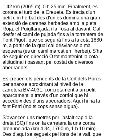
1,42 km (2065 m), 0 h 25 min. Finalment, es
corona el turó de
la Creueta
. Es tracta d'un
petit cim herbat des d'on es domina una gran
extensió de carenes herbades amb
la pleta
Roja
, el
Puigllançada
i
la Tosa
al davant. Cal
desfer el camí de pujada fins a la torrentera de
Font Pigot
, que se seguirà fins a la cota 1830
m, a partir de la qual cal desviar-se a mà
esquerra (és un camí marcat en l'herbei). S'ha
de seguir en direcció O tot mantenint la cota
altitudinal i passant pel costat de diversos
abeuradors.
Es creuen els pendents de la
Cort dels Porcs
per anar-se aproximant al nivell de la
carretera BV-4031, concretament a un petit
aparcament, a través d'un corriol que hi
accedeix des d'uns abeuradors. Aquí hi ha la
font Ferri
(molts cops sense aigua).
S'avancen uns metres per l'asfalt cap a la
dreta (SO) fins on la carretera fa una corba
pronunciada (km 4,34, 1760 m, 1 h 10 min).
Des d'aquí se segueix pel fons de la vall, que