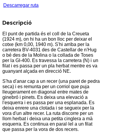
Descarregar ruta
Descripció
El punt de partida és el
coll de la Creueta
(1924 m), on hi ha un bon lloc per deixar el
cotxe (km 0,00, 1940 m). S'hi arriba per la
carretera BV-4031 des de
Castellar de n'Hug
o bé des de
la Molina
o la
collada de Toses
per la GI-400. Es travessa la carretera (N) i un
filat i es passa per un pla herbat mentre es va
guanyant alçada en direcció NE.
S'ha d'anar cap a un recer (una paret de pedra
seca) i es remunta per un corriol que puja
lleugerament en diagonal entre mates de
ginebró i pinets. Es deixa una elevació a
l'esquerra i es passa per una esplanada. Es
deixa enrere una clotada i se segueix per la
vora d'un altre recer. La ruta discorre per un
llom herbat i deixa una petita cinglera a mà
esquerra. Es continua en paral·lel a un filat
que passa per la vora de dos recers.