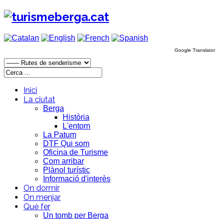
Google Translator
Inici
La ciutat
Berga
Història
L'entorn
La Patum
DTF Qui som
Oficina de Turisme
Com arribar
Plànol turístic
Informació d'interès
On dormir
On menjar
Què fer
Un tomb per Berga