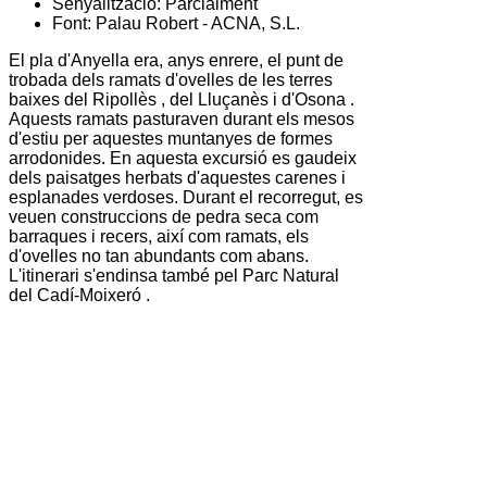
Senyalització:
Parcialment
Font:
Palau Robert - ACNA, S.L.
El
pla d'Anyella
era, anys enrere, el punt de
trobada dels ramats d'ovelles de les terres
baixes del
Ripollès
, del
Lluçanès
i d'
Osona
.
Aquests ramats pasturaven durant els mesos
d'estiu per aquestes muntanyes de formes
arrodonides. En aquesta excursió es gaudeix
dels paisatges herbats d'aquestes carenes i
esplanades verdoses. Durant el recorregut, es
veuen construccions de pedra seca com
barraques i recers, així com ramats, els
d'ovelles no tan abundants com abans.
L'itinerari s'endinsa també pel
Parc Natural
del Cadí-Moixeró
.