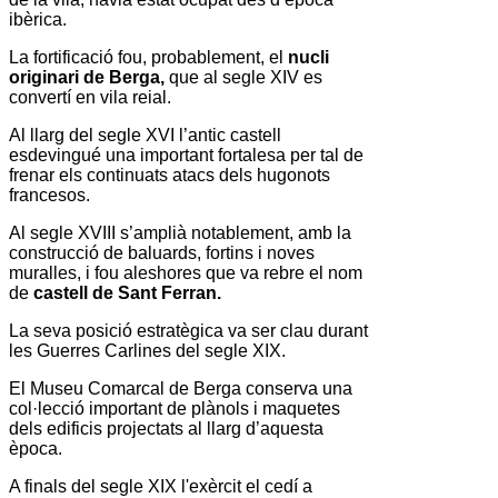
ibèrica.
La fortificació fou, probablement, el
nucli
originari de
Berga
,
que al segle XIV es
convertí en vila reial.
Al llarg del segle XVI l’antic castell
esdevingué una important fortalesa per tal de
frenar els continuats atacs dels hugonots
francesos.
Al segle XVIII s’amplià notablement, amb la
construcció de baluards, fortins i noves
muralles, i fou aleshores que va rebre el nom
de
castell de
Sant Ferran
.
La seva posició estratègica va ser clau durant
les Guerres Carlines del segle XIX.
El Museu Comarcal de Berga conserva una
col·lecció important de plànols i maquetes
dels edificis projectats al llarg d’aquesta
època.
A finals del segle XIX l'exèrcit el cedí a