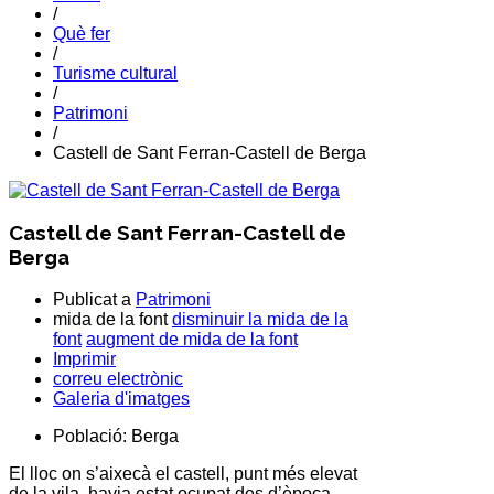
/
Què fer
/
Turisme cultural
/
Patrimoni
/
Castell de Sant Ferran-Castell de Berga
Castell de Sant Ferran-Castell de
Berga
Publicat a
Patrimoni
mida de la font
disminuir la mida de la
font
augment de mida de la font
Imprimir
correu electrònic
Galeria d'imatges
Població:
Berga
El lloc on s’aixecà el castell, punt més elevat
de la vila, havia estat ocupat des d’època