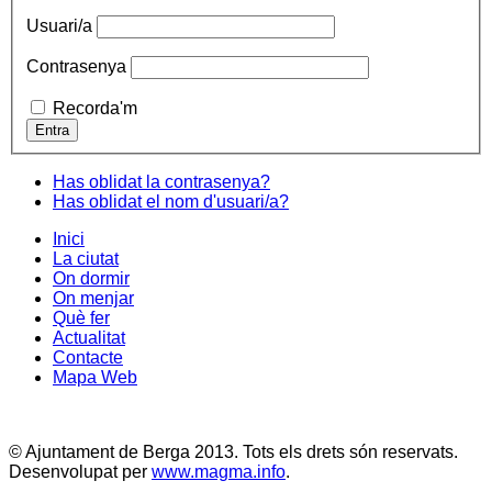
Usuari/a
Contrasenya
Recorda'm
Has oblidat la contrasenya?
Has oblidat el nom d'usuari/a?
Inici
La ciutat
On dormir
On menjar
Què fer
Actualitat
Contacte
Mapa Web
© Ajuntament de Berga 2013. Tots els drets són reservats.
Desenvolupat per
www.magma.info
.