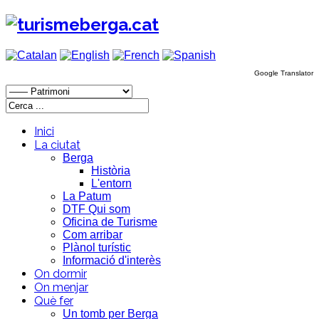
Google Translator
Inici
La ciutat
Berga
Història
L'entorn
La Patum
DTF Qui som
Oficina de Turisme
Com arribar
Plànol turístic
Informació d'interès
On dormir
On menjar
Què fer
Un tomb per Berga