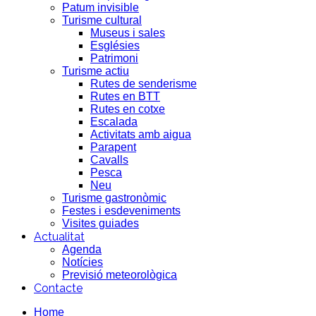
Patum invisible
Turisme cultural
Museus i sales
Esglésies
Patrimoni
Turisme actiu
Rutes de senderisme
Rutes en BTT
Rutes en cotxe
Escalada
Activitats amb aigua
Parapent
Cavalls
Pesca
Neu
Turisme gastronòmic
Festes i esdeveniments
Visites guiades
Actualitat
Agenda
Notícies
Previsió meteorològica
Contacte
Home