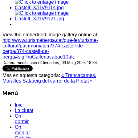
View the embedded image gallery online at:
http://www.turismeberga.cat/que-fer/turisme-
cultural/patrimoni/item/374-castell-de-
berga/374-castell-de-
berga#sigProGalleriacabae10afc
Darrera modificació elDivendres, 09 Maig 2025 18:38
Més en aquesta categoria:
« Trencacames.
Muralles
Safareig del carrer de la Pietat »
Menú
Inici
La ciutat
On
dormir
On
menjar