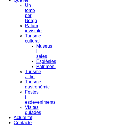
Què fer
Un
tomb
per
Berga
Patum
invisible
Turisme
cultural
Museus
i
sales
Esglésies
Patrimoni
Turisme
actiu
Turisme
gastronòmic
Festes
i
esdeveniments
Visites
guiades
Actualitat
Contacte