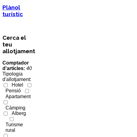
Plànol
turístic
Cerca el
teu
allotjament
Comptador
d'articles:
40
Tipologia
d'allotjament:
Hotel
Pensió
Apartament
Càmping
Alberg
Turisme
rural